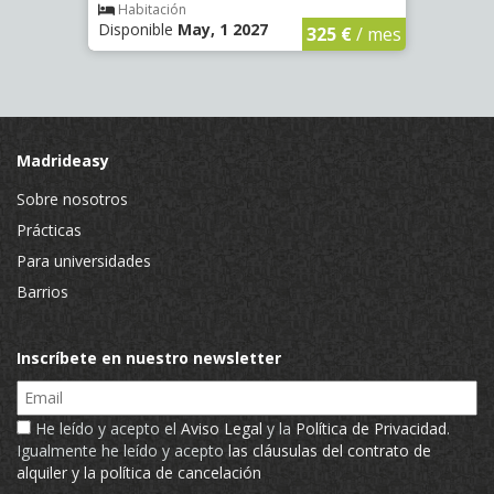
€
/ mes
Habitación
Hab
Disponible
May, 1 2027
Dispo
325 €
/ mes
Madrideasy
Sobre nosotros
Prácticas
Para universidades
Barrios
Inscríbete en nuestro newsletter
Email
He leído y acepto el
Aviso Legal
y la
Política de Privacidad
.
Igualmente he leído y acepto
las cláusulas del contrato de
alquiler y la política de cancelación