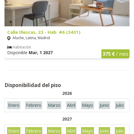
Calle Illescas, 23 - Hab. #6 (3431)
Aluche, Latina, Madrid
Habitación
Disponible
Mar, 1 2027
375 €
/ mes
Disponibilidad del piso
2026
Enero
Febrero
Marzo
Abril
Mayo
Junio
Julio
A
2027
Enero
Febrero
Marzo
Abril
Mayo
Junio
Julio
A