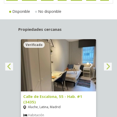
Disponible
No disponible
Propiedades cercanas
Verificado
Veri
63)
Calle de Escalona, 55 - Hab. #1
Calle
(3435)
(3436
Aluche, Latina, Madrid
Aluc
€
/ mes
Habitación
Hab