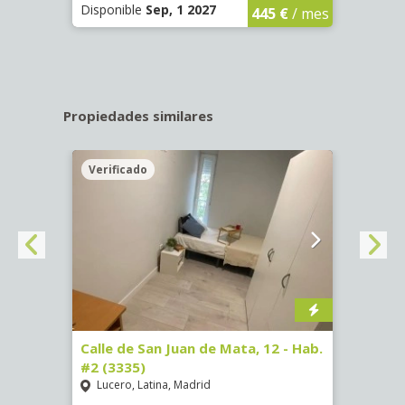
Disponible
Sep, 1 2027
Dispo
445 €
/ mes
Propiedades similares
Verificado
Veri
16)
Calle de San Juan de Mata, 12 - Hab.
Calle
#2 (3335)
#1 (3
Lucero, Latina, Madrid
Conc