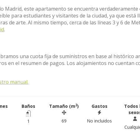
do Madrid, este apartamento se encuentra verdaderamente
eíble para estudiantes y visitantes de la ciudad, ya que está l
as de arte. Al mismo tiempo, cerca de las líneas 3 y 6 de Me
id
.
obramos una cuota fija de suministros en base al histórico a
stros en el resumen de pagos. Los alojamientos no cuentan c
stro manual.
2
ones
Baños
Tamaño (m
)
Gastos
Todos 
sexo
69
No incluidos
1
Cualqui