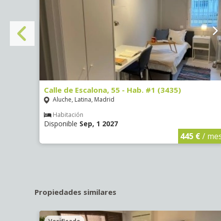
Calle de Escalona, 55 - Hab. #1 (3435)
Aluche, Latina, Madrid
Habitación
Disponible
Sep, 1 2027
€
/ mes
445 €
/ me
Propiedades similares