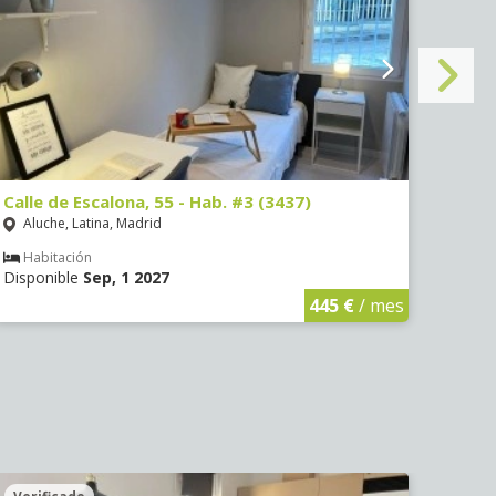
Calle de Escalona, 55 - Hab. #3 (3437)
Calle
Aluche, Latina, Madrid
Aluc
Habitación
Hab
Disponible
Sep, 1 2027
Dispo
445 €
/ mes