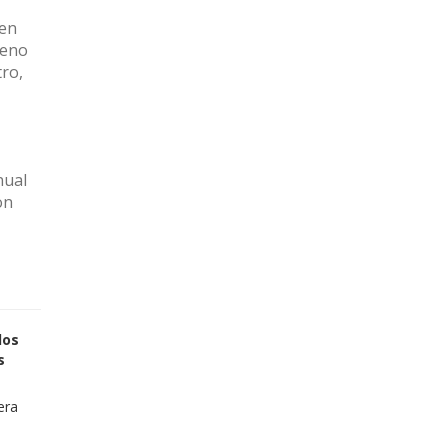
 en
leno
tro,
nual
on
los
s
era