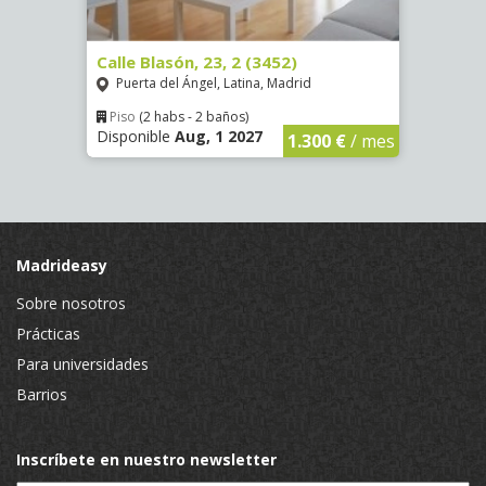
80)
Calle Blasón, 23, 2 (3452)
Calle
Puerta del Ángel, Latina, Madrid
Puer
Piso
(2 habs - 2 baños)
Piso
Disponible
Aug, 1 2027
Dispo
€
/ mes
1.300 €
/ mes
Madrideasy
Sobre nosotros
Prácticas
Para universidades
Barrios
Inscríbete en nuestro newsletter