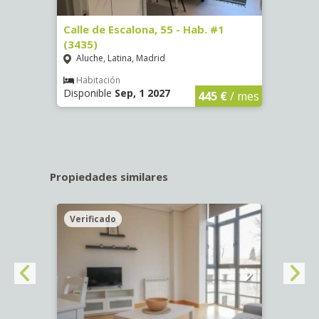
63)
Calle de Escalona, 55 - Hab. #1
Calle
(3435)
(3436
Aluche, Latina, Madrid
Aluc
€
/ mes
Habitación
Hab
Disponible
Sep, 1 2027
Dispo
445 €
/ mes
Propiedades similares
Verificado
Veri