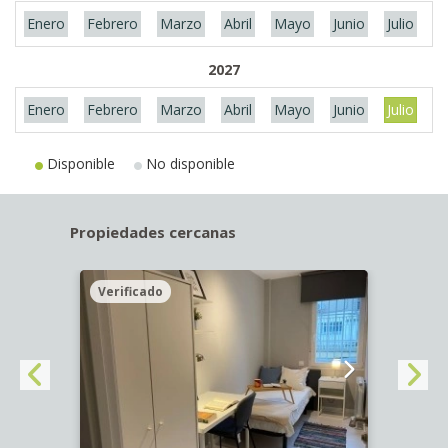
Enero
Febrero
Marzo
Abril
Mayo
Junio
Julio
A
2027
Enero
Febrero
Marzo
Abril
Mayo
Junio
Julio
A
Disponible
No disponible
Propiedades cercanas
Verificado
Veri