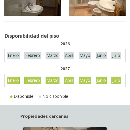
Disponibilidad del piso
2026
Enero
Febrero
Marzo
Abril
Mayo
Junio
Julio
A
2027
Enero
Febrero
Marzo
Abril
Mayo
Junio
Julio
A
Disponible
No disponible
Propiedades cercanas