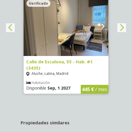
Verificado
Veri
63)
Calle de Escalona, 55 - Hab. #1
Calle
(3435)
(3436
Aluche, Latina, Madrid
Aluc
€
/ mes
Habitación
Hab
Disponible
Sep, 1 2027
Dispo
445 €
/ mes
Propiedades similares