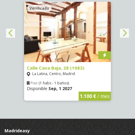
Verificado
Veri
(1532)
Calle Cava Baja, 28 (1083)
Calle
La Latina, Centro, Madrid
Aluc
Piso
(1 habs - 1 baños)
Piso
Disponible
Sep, 1 2027
Dispo
€
/ mes
1.100 €
/ mes
Madrideasy