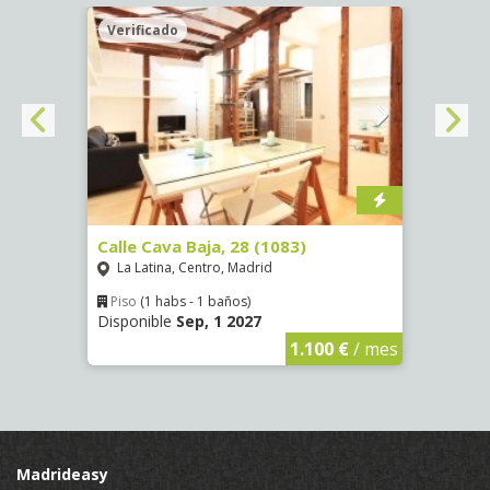
Verificado
Veri
(1532)
Calle Cava Baja, 28 (1083)
Calle
La Latina, Centro, Madrid
Aluc
Piso
(1 habs - 1 baños)
Piso
Disponible
Sep, 1 2027
Dispo
€
/ mes
1.100 €
/ mes
Madrideasy