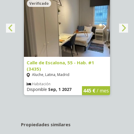
Verificado
Veri
63)
Calle de Escalona, 55 - Hab. #1
Calle
(3435)
(3436
Aluche, Latina, Madrid
Aluc
€
/ mes
Habitación
Hab
Disponible
Sep, 1 2027
Dispo
445 €
/ mes
Propiedades similares