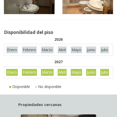
Disponibilidad del piso
2026
Enero
Febrero
Marzo
Abril
Mayo
Junio
Julio
A
2027
Enero
Febrero
Marzo
Abril
Mayo
Junio
Julio
A
Disponible
No disponible
Propiedades cercanas