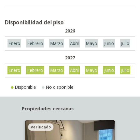
Disponibilidad del piso
2026
Enero
Febrero
Marzo
Abril
Mayo
Junio
Julio
A
2027
Enero
Febrero
Marzo
Abril
Mayo
Junio
Julio
A
Disponible
No disponible
Propiedades cercanas
Verificado
Veri