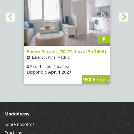
)
Paseo Perales, 70-72. Local 5 (3406)
Calle
Lucero, Latina, Madrid
Luce
Piso
(1 habs - 1 baños)
Piso
Disponible
Apr, 1 2027
Dispon
€
/ mes
950 €
/ mes
Madrideasy
Sobre nosotros
Prácticas