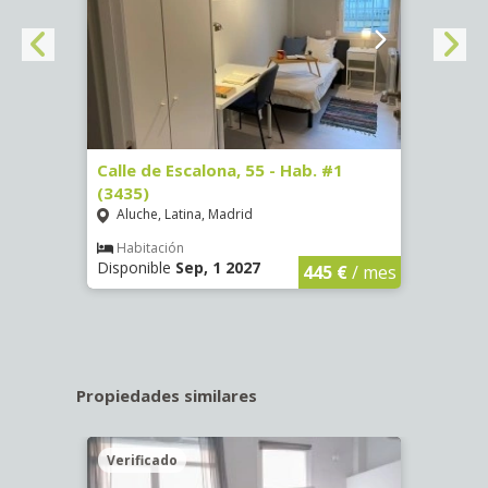
63)
Calle de Escalona, 55 - Hab. #1
Calle
(3435)
(3436
Aluche, Latina, Madrid
Aluc
€
/ mes
Habitación
Hab
Disponible
Sep, 1 2027
Dispo
445 €
/ mes
Propiedades similares
Verificado
Veri