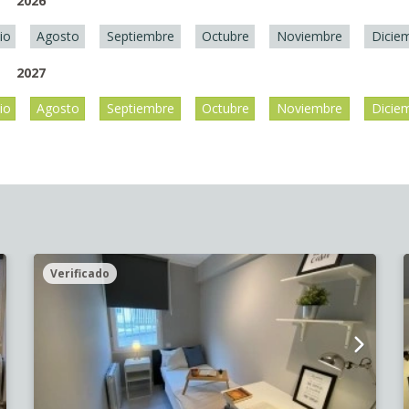
2026
lio
Agosto
Septiembre
Octubre
Noviembre
Dicie
2027
lio
Agosto
Septiembre
Octubre
Noviembre
Dicie
Verificado