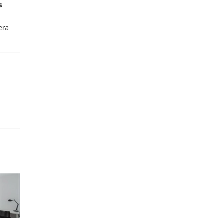
s
era