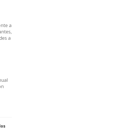
ente a
antes,
des a
nual
on
los