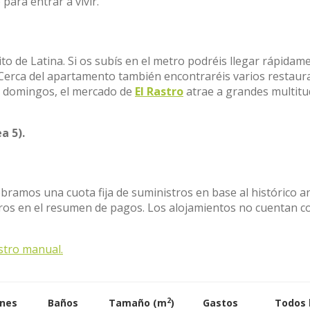
para entrar a vivir.
trito de Latina. Si os subís en el metro podréis llegar rápidam
 Cerca del apartamento también encontraréis varios restaur
os domingos, el mercado de
El Rastro
atrae a grandes multitu
a 5).
obramos una cuota fija de suministros en base al histórico a
stros en el resumen de pagos. Los alojamientos no cuentan c
stro manual.
2
ones
Baños
Tamaño (m
)
Gastos
Todos 