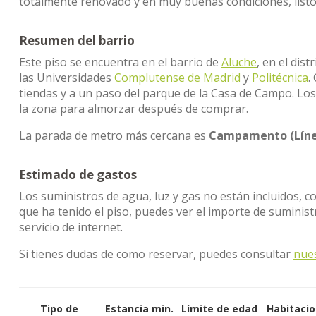
totalmente renovado y en muy buenas condiciones, listo 
Resumen del barrio
Este piso se encuentra en el barrio de
Aluche
, en el dis
las Universidades
Complutense de Madrid
y
Politécnica
.
tiendas y a un paso del parque de la Casa de Campo. L
la zona para almorzar después de comprar.
La parada de metro más cercana es
Campamento (Líne
Estimado de gastos
Los suministros de agua, luz y gas no están incluidos, c
que ha tenido el piso, puedes ver el importe de sumini
servicio de internet.
Si tienes dudas de como reservar, puedes consultar
nue
Tipo de
Estancia min.
Límite de edad
Habitaci