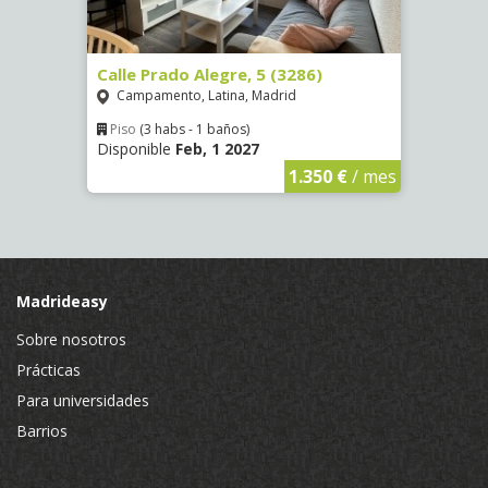
8)
Calle Prado Alegre, 5 (3286)
Calle
Campamento, Latina, Madrid
Luce
Piso
(3 habs - 1 baños)
Piso
Disponible
Feb, 1 2027
Dispo
€
/ mes
1.350 €
/ mes
Madrideasy
Sobre nosotros
Prácticas
Para universidades
Barrios