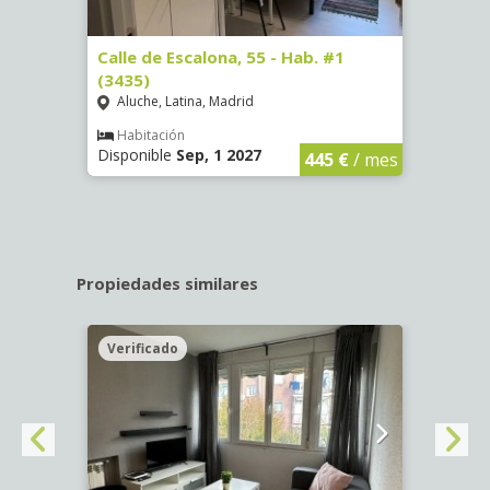
63)
Calle de Escalona, 55 - Hab. #1
Calle
(3435)
(3436
Aluche, Latina, Madrid
Aluc
€
/ mes
Habitación
Hab
Disponible
Sep, 1 2027
Dispo
445 €
/ mes
Propiedades similares
Verificado
Veri