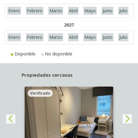
Enero
Febrero
Marzo
Abril
Mayo
Junio
Julio
A
2027
Enero
Febrero
Marzo
Abril
Mayo
Junio
Julio
A
Disponible
No disponible
Propiedades cercanas
Verificado
Veri