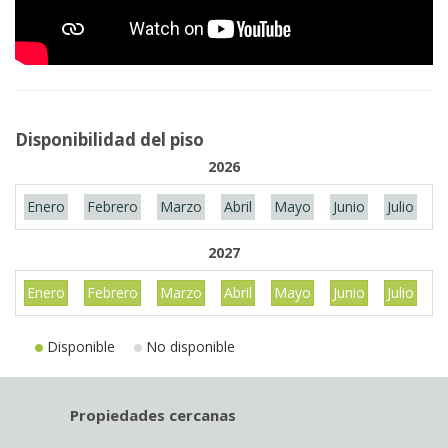
Disponibilidad del piso
2026
Enero
Febrero
Marzo
Abril
Mayo
Junio
Julio
A
2027
Enero
Febrero
Marzo
Abril
Mayo
Junio
Julio
A
Disponible
No disponible
Propiedades cercanas