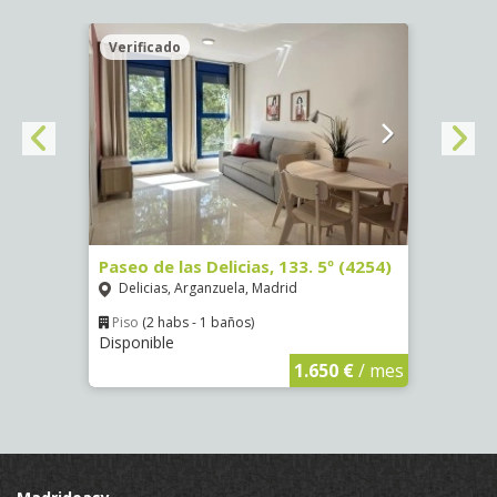
Verificado
Veri
Paseo de las Delicias, 133. 5º (4254)
Paseo
Delicias, Arganzuela, Madrid
Deli
Piso
(2 habs - 1 baños)
Piso
Disponible
Dispo
€
/ mes
1.650 €
/ mes