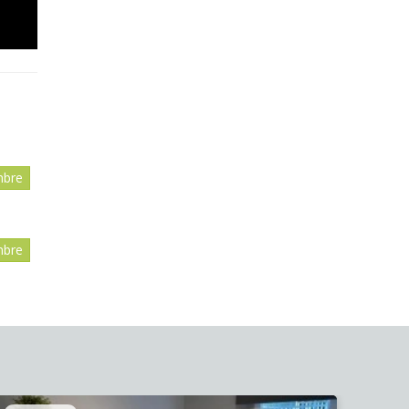
mbre
mbre