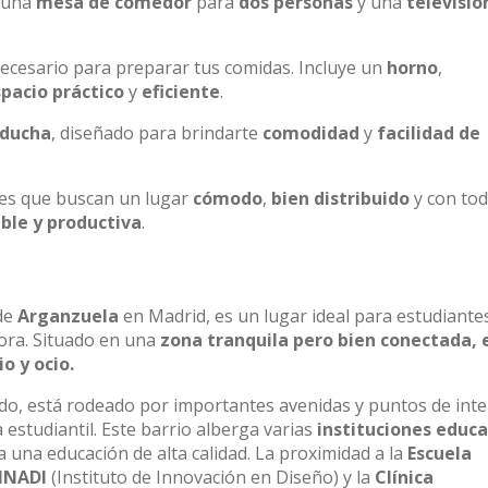
, una
mesa de comedor
para
dos personas
y una
televisió
ecesario para preparar tus comidas. Incluye un
horno
,
pacio práctico
y
eficiente
.
 ducha
, diseñado para brindarte
comodidad
y
facilidad de
es que buscan un lugar
cómodo
,
bien distribuido
y con to
ble y productiva
.
 de
Arganzuela
en Madrid, es un lugar ideal para estudiante
ora. Situado en una
zona tranquila pero bien conectada, 
o y ocio.
ado, está rodeado por importantes avenidas y puntos de inte
a estudiantil. Este barrio alberga varias
instituciones educa
una educación de alta calidad. La proximidad a la
Escuela
NNADI
(Instituto de Innovación en Diseño) y la
Clínica