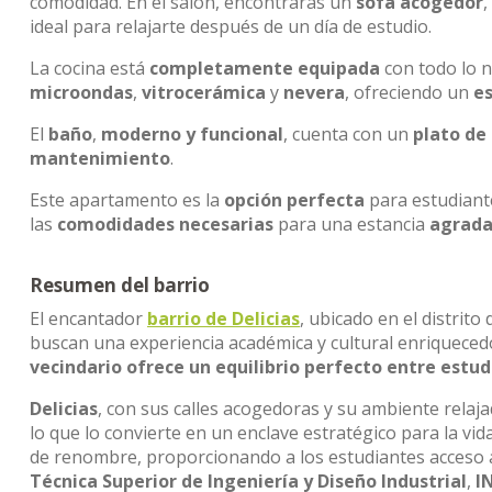
comodidad. En el salón, encontrarás un
sofá acogedor
ideal para relajarte después de un día de estudio.
La cocina está
completamente equipada
con todo lo n
microondas
,
vitrocerámica
y
nevera
, ofreciendo un
es
El
baño
,
moderno y funcional
, cuenta con un
plato de
mantenimiento
.
Este apartamento es la
opción perfecta
para estudiant
las
comodidades necesarias
para una estancia
agrada
Resumen del barrio
El encantador
barrio de Delicias
, ubicado en el distrito
buscan una experiencia académica y cultural enriqueced
vecindario ofrece un equilibrio perfecto entre estudi
Delicias
, con sus calles acogedoras y su ambiente relaj
lo que lo convierte en un enclave estratégico para la vid
de renombre, proporcionando a los estudiantes acceso a 
Técnica Superior de Ingeniería y Diseño Industrial
,
I