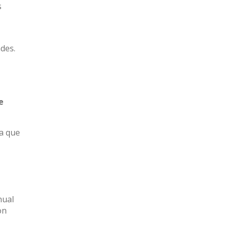
s
des.
e
ra que
nual
on