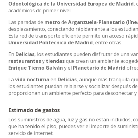
Odontológica de la Universidad Europea de Madrid
,
académicos de primer nivel.
Las paradas de
metro
de
Arganzuela-Planetario (líne
desplazamiento, conectando rápidamente a los estudiante
Esta red de transporte eficiente permite un acceso rápi
Universidad Politécnica de Madrid
, entre otras.
En
Delicias
, los estudiantes pueden disfrutar de una vari
restaurantes
y
tiendas
que crean un ambiente acogedor
Enrique Tierno Galván
y el
Planetario de Madrid
ofrec
La
vida nocturna
en
Delicias
, aunque más tranquila que
los estudiantes puedan relajarse y socializar después de
proporcionan un ambiente perfecto para desconectar y 
Estimado de gastos
Los suministros de agua, luz y gas no están incluidos, c
que ha tenido el piso, puedes ver el importe de sumini
servicio de internet.