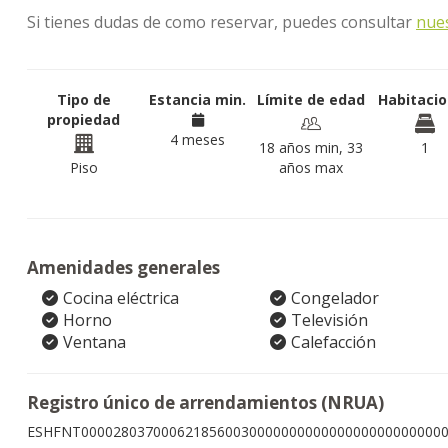
Si tienes dudas de como reservar, puedes consultar
nue
Tipo de
Estancia min.
Límite de edad
Habitaci
propiedad
4 meses
18 años min, 33
1
Piso
años max
Amenidades generales
Cocina eléctrica
Congelador
Horno
Televisión
Ventana
Calefacción
Registro único de arrendamientos (NRUA)
ESHFNT000028037000621856003000000000000000000000000