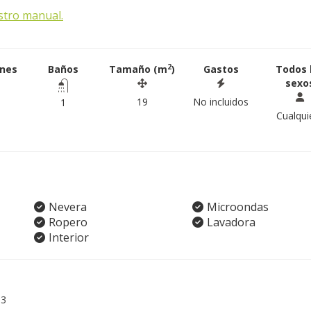
stro manual.
2
ones
Baños
Tamaño (m
)
Gastos
Todos 
sexo
19
No incluidos
1
Cualqui
Nevera
Microondas
Ropero
Lavadora
Interior
03