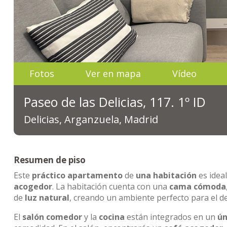
Fotos
Ver en mapa
Vídeo
Paseo de las Delicias, 117. 1º ID
Delicias, Arganzuela, Madrid
Resumen de piso
Este
práctico apartamento
de
una habitación
es idea
acogedor
. La habitación cuenta con una
cama cómoda
de
luz natural
, creando un ambiente perfecto para el d
El
salón comedor
y la
cocina
están integrados en un
ún