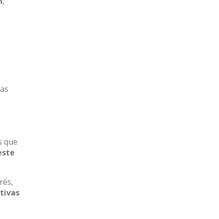
n
,
das
s que
este
rés,
tivas