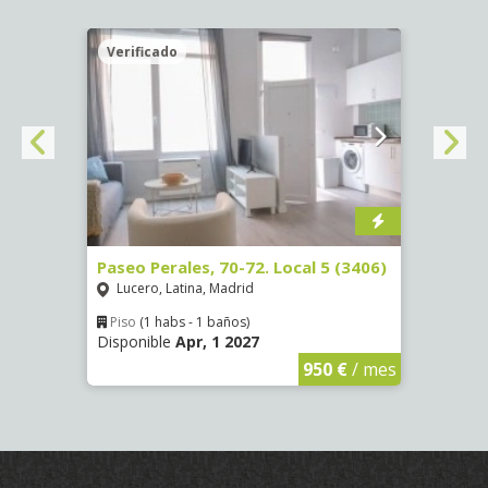
Verificado
Veri
)
Paseo Perales, 70-72. Local 5 (3406)
Calle
Lucero, Latina, Madrid
Luce
Piso
(1 habs - 1 baños)
Piso
Disponible
Apr, 1 2027
Dispon
€
/ mes
950 €
/ mes