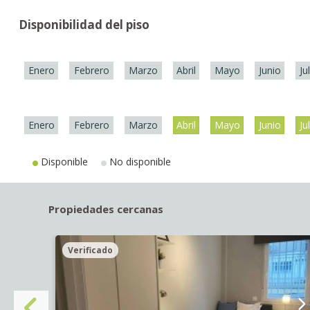
Disponibilidad del piso
Enero
Febrero
Marzo
Abril
Mayo
Junio
Ju
Enero
Febrero
Marzo
Abril
Mayo
Junio
Ju
Disponible
No disponible
Propiedades cercanas
Verificado