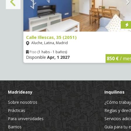
Calle Illescas, 35 (2051)
Aluche, Latina, Madrid
Piso
(1 habs - 1 baños)
Disponible
Apr, 1 2027
€
/ mes
850 €
/ me
Madrideasy
Inquilinos
Sobre nosotros
¿Cómo traba
Prácticas
Reglas y direc
Para universidades
Servicios adic
Barrios
Guía para tu 