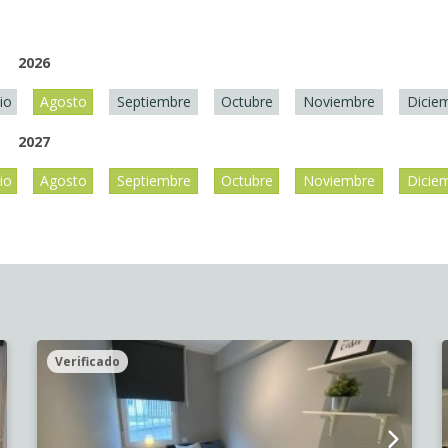
2026
lio
Agosto
Septiembre
Octubre
Noviembre
Dicie
2027
lio
Agosto
Septiembre
Octubre
Noviembre
Dicie
Verificado