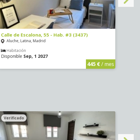
Calle de Escalona, 55 - Hab. #3 (3437)
Calle
Aluche, Latina, Madrid
Aluc
Habitación
Hab
Disponible
Sep, 1 2027
Dispo
445 €
/ mes
Verificado
Veri