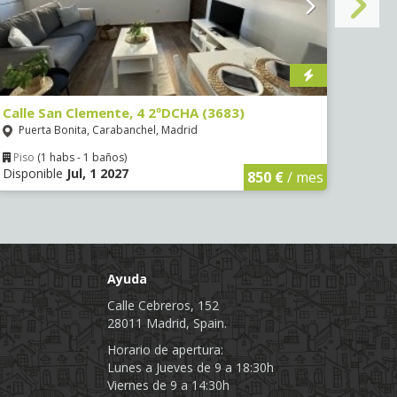
Calle San Clemente, 4 2ºDCHA (3683)
Calle
Puerta Bonita, Carabanchel, Madrid
Puer
Piso
(1 habs - 1 baños)
Piso
Disponible
Jul, 1 2027
Dispo
850 €
/ mes
Ayuda
Calle Cebreros, 152
28011 Madrid, Spain.
Horario de apertura:
Lunes a Jueves de 9 a 18:30h
Viernes de 9 a 14:30h