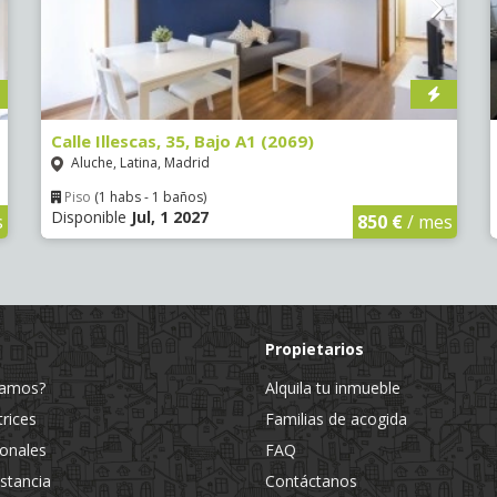
Calle Illescas, 35, Bajo A1 (2069)
Aluche, Latina, Madrid
Piso
(1 habs - 1 baños)
Disponible
Jul, 1 2027
s
850 €
/ mes
Propietarios
jamos?
Alquila tu inmueble
trices
Familias de acogida
ionales
FAQ
estancia
Contáctanos