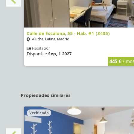
Calle de Escalona, 55 - Hab. #1 (3435)
Aluche, Latina, Madrid
Habitación
Disponible
Sep, 1 2027
€
/ mes
445 €
/ me
Propiedades similares
Verificado