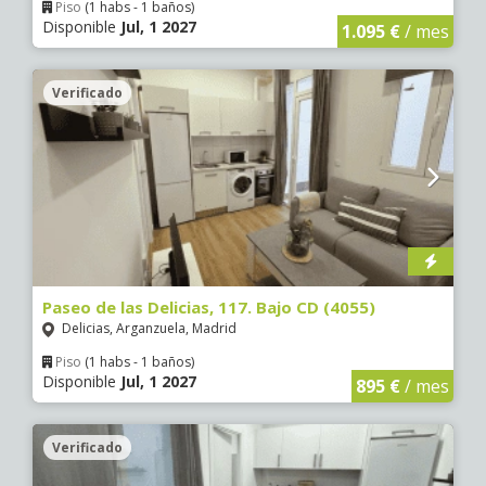
Piso
(1 habs - 1 baños)
Disponible
Jul, 1 2027
1.095 €
/ mes
Verificado
5 €
0 €
5 €
0 €
0 €
5 €
5 €
Paseo de las Delicias, 117. Bajo CD (4055)
Delicias, Arganzuela, Madrid
Piso
(1 habs - 1 baños)
Disponible
Jul, 1 2027
895 €
/ mes
Verificado