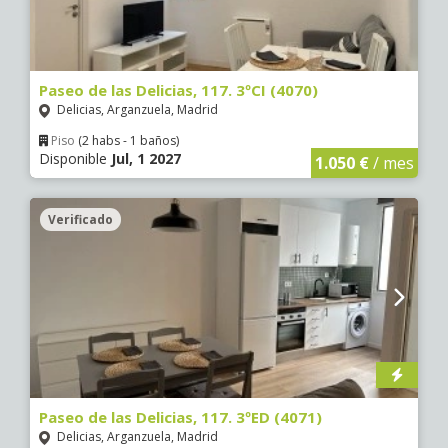
Paseo de las Delicias, 117. 3ºCI (4070)
Delicias, Arganzuela, Madrid
Piso
(2 habs - 1 baños)
Disponible
Jul, 1 2027
1.050 €
/ mes
Verificado
Paseo de las Delicias, 117. 3ºED (4071)
Delicias, Arganzuela, Madrid