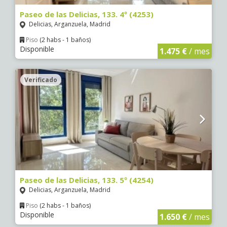
Paseo de las Delicias, 133. 4º (4253)
Delicias, Arganzuela, Madrid
Piso
(2 habs - 1 baños)
Disponible
1.475 €
/ mes
Verificado
Paseo de las Delicias, 133. 5º (4254)
Delicias, Arganzuela, Madrid
Piso
(2 habs - 1 baños)
Disponible
1.650 €
/ mes