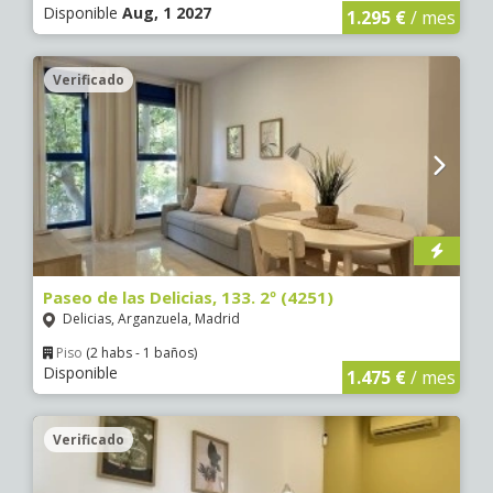
Disponible
Aug, 1 2027
1.295 €
/ mes
Verificado
Paseo de las Delicias, 133. 2º (4251)
Delicias, Arganzuela, Madrid
Piso
(2 habs - 1 baños)
Disponible
1.475 €
/ mes
Verificado