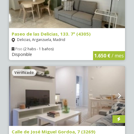
Paseo de las Delicias, 133. 7º (4305)
Delicias, Arganzuela, Madrid
Piso
(2 habs - 1 baños)
Disponible
1.650 €
/ mes
Verificado
Calle de José Miguel Gordoa, 7 (3269)