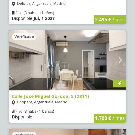
Delicias, Arganzuela, Madrid
Piso
(3 habs - 1 baños)
Disponible
Jul, 1 2027
2.495 €
/ mes
Verificado
Calle José Miguel Gordoa, 5 (2311)
Chopera, Arganzuela, Madrid
Piso
(3 habs - 1 baños)
Disponible
1.700 €
/ mes