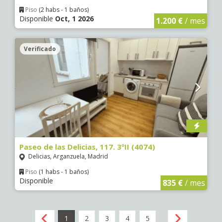
Piso
(2 habs - 1 baños)
Disponible
Oct, 1 2026
1.200 €
/ mes
Verificado
Paseo de las Delicias, 117. 3ºII (4074)
Delicias, Arganzuela, Madrid
Piso
(1 habs - 1 baños)
Disponible
835 €
/ mes
1
2
3
4
5