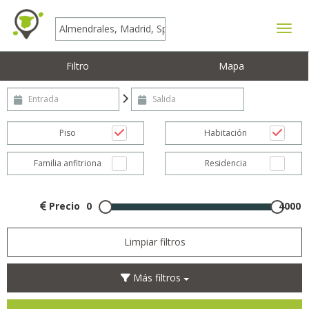
Mostr
Filtro
Mapa
Entrada
Salida
Piso
Habitación
Familia anfitriona
Residencia
Precio
0
4000
Limpiar filtros
Más filtros