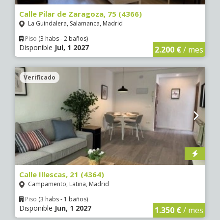
Calle Pilar de Zaragoza, 75 (4366)
La Guindalera, Salamanca, Madrid
Piso
(3 habs - 2 baños)
Disponible
Jul, 1 2027
2.200 €
/ mes
Verificado
Calle Illescas, 21 (4364)
Campamento, Latina, Madrid
Piso
(3 habs - 1 baños)
Disponible
Jun, 1 2027
1.350 €
/ mes