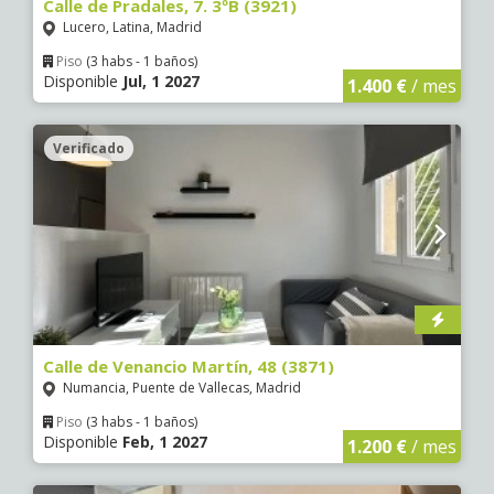
Calle de Pradales, 7. 3ºB (3921)
Lucero, Latina, Madrid
Piso
(3 habs - 1 baños)
Disponible
Jul, 1 2027
1.400 €
/ mes
Verificado
Calle de Venancio Martín, 48 (3871)
Numancia, Puente de Vallecas, Madrid
Piso
(3 habs - 1 baños)
Disponible
Feb, 1 2027
1.200 €
/ mes