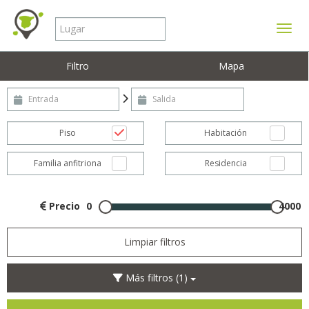
Mostr
Filtro
Mapa
Entrada
Salida
Piso
Habitación
Familia anfitriona
Residencia
Precio
0
4000
Limpiar filtros
Más filtros
(1)