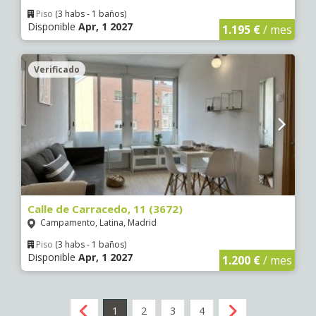
Piso
(3 habs - 1 baños)
Disponible
Apr, 1 2027
1.195 €
/ mes
Verificado
Calle de Carracedo, 11 (3672)
Campamento, Latina, Madrid
Piso
(3 habs - 1 baños)
Disponible
Apr, 1 2027
1.200 €
/ mes
1
2
3
4