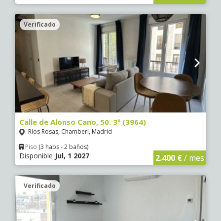
Verificado
Calle de Alonso Cano, 50. 3º (3964)
Ríos Rosas, Chamberí, Madrid
Piso
(3 habs - 2 baños)
Disponible
Jul, 1 2027
2.400 €
/ mes
Verificado