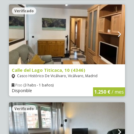
Verificado
Calle del Lago Titicaca, 10 (4346)
Casco Histórico De Vicálvaro, Vicálvaro, Madrid
Piso
(3 habs - 1 baños)
Disponible
1.250 €
/ mes
Verificado