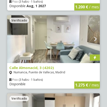
Piso
(3 habs - 1 baños)
Disponible
Aug, 1 2027
1.200 €
/ mes
Verificado
5 €
5 €
0 €
0 €
0 €
0 €
5 €
0 €
0 €
0 €
5 €
0 €
0 €
5 €
0 €
0 €
0 €
5 €
0 €
5 €
0 €
0 €
5 €
Calle Almonacid, 3 (4202)
Numancia, Puente de Vallecas, Madrid
Piso
(3 habs - 1 baños)
Disponible
1.275 €
/ mes
Verificado