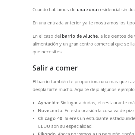
Cuando hablamos de
una zona
residencial sin d
En una entrada anterior ya te mostramos los tip
En el caso del
barrio de Aluche
, a los cientos d
alimentación y un gran centro comercial que se ll
que necesites.
Salir a comer
El barrio también te proporciona una mas que raz
desplazarte mucho. Aquí te dejo algunos ejemplo
Aynaelda:
Sin lugar a dudas, el restaurante má
Novecento
: En esta ocasión la cosa va de pizz
Chicago 40:
Si eres un estudiante estadounide
EEUU son su especialidad.
Pikondo
:
Ahora no vamos a un pequeño rincón