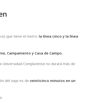
ren
nce) que tiene el metro:
la línea cinco y la línea
alme, Campamento y Casa de Campo.
 o la Universidad Complutense no durará más de
ión del viaje es de
veinticinco minutos
en un
o.