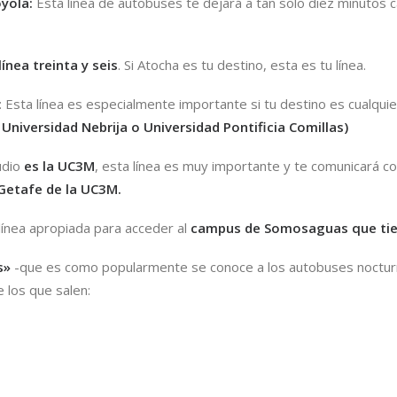
oyola:
Esta línea de autobuses te dejará a tan solo diez minutos
línea treinta y seis
. Si Atocha es tu destino, esta es tu línea.
: Esta línea es especialmente importante si tu destino es cualqui
,
Universidad Nebrija
o
Universidad Pontificia Comillas
)
udio
es la
UC3M
, esta línea es muy importante y te comunicará co
Getafe de la UC3M
.
línea apropiada para acceder al
campus de Somosaguas
que tie
s»
-que es como popularmente se conoce a los autobuses nocturnos
 los que salen: