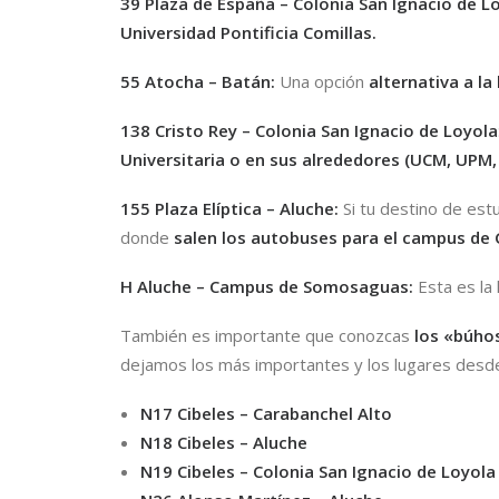
39 Plaza de España – Colonia San Ignacio de L
Universidad Pontificia Comillas
.
55 Atocha – Batán
:
Una opción
alternativa a la 
138 Cristo Rey – Colonia San Ignacio de Loyola
Universitaria o en sus alrededores (
UCM,
UPM
155 Plaza Elíptica – Aluche
:
Si tu destino de est
donde
salen los autobuses para el
campus de 
H Aluche – Campus de Somosaguas
:
Esta es la 
También es importante que conozcas
los «búho
dejamos los más importantes y los lugares desde
N17 Cibeles – Carabanchel Alto
N18 Cibeles – Aluche
N19 Cibeles – Colonia San Ignacio de Loyola