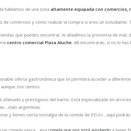
uda hablamos de una zona
altamente equipada con comercios, r
os de comercios y cómo realizar la compra si eres un estudiante
e tiendas que puedes encontrar, le añadimos la presencia de más
ama
centro comercial Plaza Aluche
. Allí encontrarás, si no lo ha
onable oferta gastronómica que te permitirá acceder a diferente
 aunque son cientos.
s afamado y prestigioso del barrio. Está especializado en arroces
as….italo-argentinas.
nse y tienes cierta nostalgia de la comida de EEUU….aquí podrás 
 con comida vasca… esa
comida que nos está ayudando
a tener f