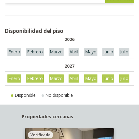
Disponibilidad del piso
2026
Enero
Febrero
Marzo
Abril
Mayo
Junio
Julio
A
2027
Enero
Febrero
Marzo
Abril
Mayo
Junio
Julio
A
Disponible
No disponible
Propiedades cercanas
Verificado
Veri