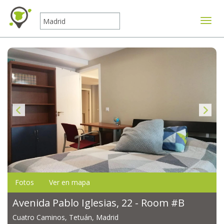
Mostr
Fotos
Ver en mapa
Avenida Pablo Iglesias, 22 - Room #B
Cuatro Caminos, Tetuán, Madrid