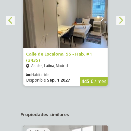
63)
Calle de Escalona, 55 - Hab. #1
Calle
(3435)
(3436
Aluche, Latina, Madrid
Aluc
€
/ mes
Habitación
Hab
Disponible
Sep, 1 2027
Dispo
445 €
/ mes
Propiedades similares