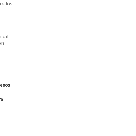
re los
nual
on
sexos
ra