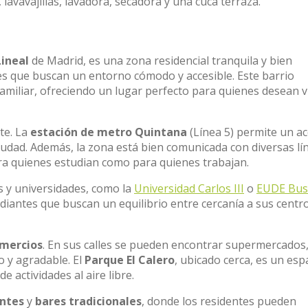
lavavajillas, lavadora, secadora y una cuca terraza.
Lineal
de Madrid, es una zona residencial tranquila y bien
es que buscan un entorno cómodo y accesible. Este barrio
miliar, ofreciendo un lugar perfecto para quienes desean vi
te. La
estación de metro Quintana
(Línea 5) permite un a
ciudad. Además, la zona está bien comunicada con diversas lí
ara quienes estudian como para quienes trabajan.
s y universidades, como la
Universidad Carlos III
o
EUDE Bus
diantes que buscan un equilibrio entre cercanía a sus centr
mercios
. En sus calles se pueden encontrar supermercados
o y agradable. El
Parque El Calero
, ubicado cerca, es un esp
e actividades al aire libre.
ntes
y
bares tradicionales
, donde los residentes pueden