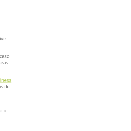
vir
cceso
neas
iness
os de
,
acio