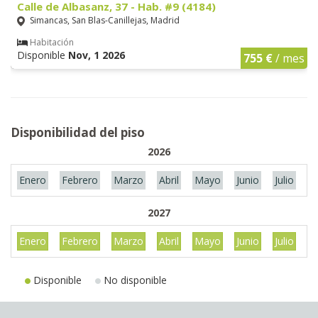
Calle de Albasanz, 37 - Hab. #9 (4184)
Simancas, San Blas-Canillejas, Madrid
Habitación
Disponible
Nov, 1 2026
755 €
/ mes
Disponibilidad del piso
2026
Enero
Febrero
Marzo
Abril
Mayo
Junio
Julio
A
2027
Enero
Febrero
Marzo
Abril
Mayo
Junio
Julio
A
Disponible
No disponible