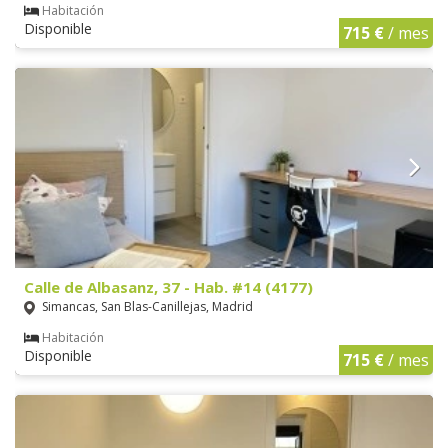
Habitación
Disponible
715 €
/ mes
Calle de Albasanz, 37 - Hab. #14 (4177)
Simancas, San Blas-Canillejas, Madrid
Habitación
Disponible
715 €
/ mes