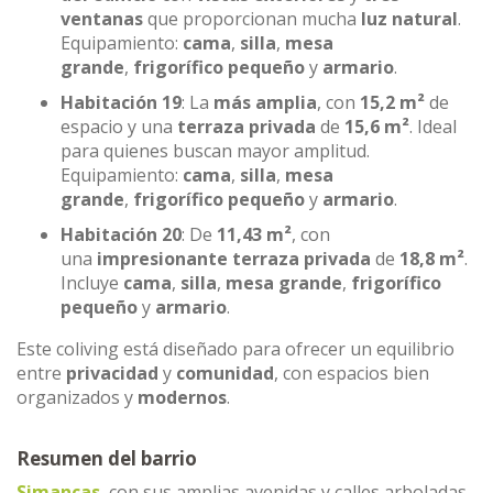
ventanas
que proporcionan mucha
luz natural
.
Equipamiento:
cama
,
silla
,
mesa
grande
,
frigorífico pequeño
y
armario
.
Habitación 19
: La
más amplia
, con
15,2 m²
de
espacio y una
terraza privada
de
15,6 m²
. Ideal
para quienes buscan mayor amplitud.
Equipamiento:
cama
,
silla
,
mesa
grande
,
frigorífico pequeño
y
armario
.
Habitación 20
: De
11,43 m²
, con
una
impresionante terraza privada
de
18,8 m²
.
Incluye
cama
,
silla
,
mesa grande
,
frigorífico
pequeño
y
armario
.
Este coliving está diseñado para ofrecer un equilibrio
entre
privacidad
y
comunidad
, con espacios bien
organizados y
modernos
.
Resumen del barrio
Simancas
, con sus amplias avenidas y calles arboladas,