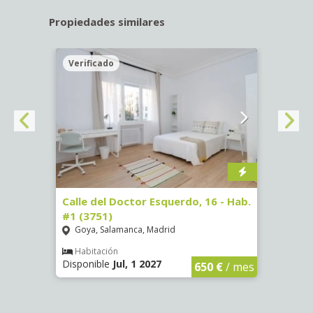
Propiedades similares
Verificado
Veri
#3
Calle del Doctor Esquerdo, 16 - Hab.
Calle
#1 (3751)
#5 (3
Goya, Salamanca, Madrid
Goya
Habitación
Hab
Disponible
Jul, 1 2027
Dispon
€
/ mes
650 €
/ mes