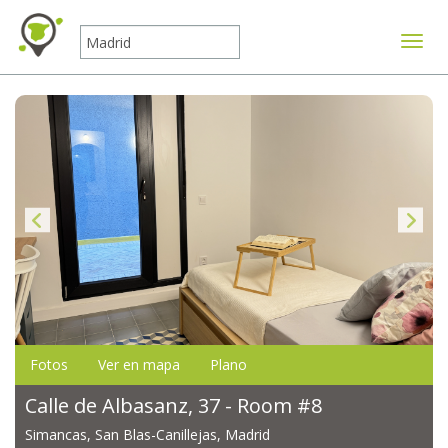
Mostr
Fotos
Ver en mapa
Plano
Calle de Albasanz, 37 - Room #8
Simancas, San Blas-Canillejas, Madrid