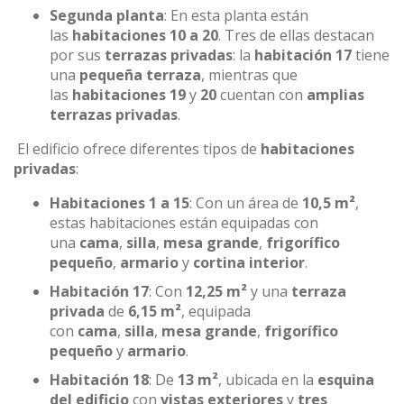
Segunda planta
: En esta planta están
las
habitaciones 10 a 20
. Tres de ellas destacan
por sus
terrazas privadas
: la
habitación 17
tiene
una
pequeña terraza
, mientras que
las
habitaciones 19
y
20
cuentan con
amplias
terrazas privadas
.
El edificio ofrece diferentes tipos de
habitaciones
privadas
:
Habitaciones 1 a 15
: Con un área de
10,5 m²
,
estas habitaciones están equipadas con
una
cama
,
silla
,
mesa grande
,
frigorífico
pequeño
,
armario
y
cortina interior
.
Habitación 17
: Con
12,25 m²
y una
terraza
privada
de
6,15 m²
, equipada
con
cama
,
silla
,
mesa grande
,
frigorífico
pequeño
y
armario
.
Habitación 18
: De
13 m²
, ubicada en la
esquina
del edificio
con
vistas exteriores
y
tres