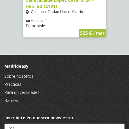
 #8
Calle Alcalde López Casero, 20 -
Calle
Hab. #2 (2131)
Hab. 
Quintana, Ciudad Lineal, Madrid
Vist
Habitación
Hab
Disponible
Dispon
€
/ mes
525 €
/ mes
Madrideasy
Sobre nosotros
Prácticas
Para universidades
Barrios
Inscríbete en nuestro newsletter
Email