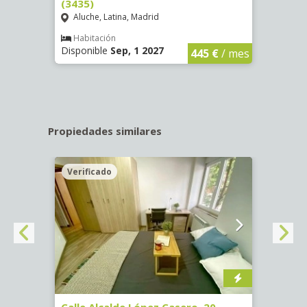
(3435)
(3436
Aluche, Latina, Madrid
Aluc
€
/ mes
Habitación
Hab
Disponible
Sep, 1 2027
Dispo
445 €
/ mes
Propiedades similares
Verificado
Veri