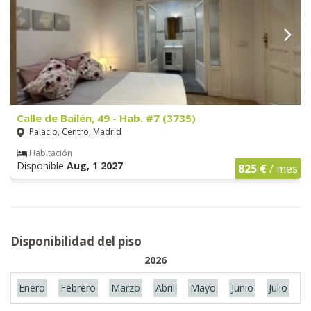
Calle de Bailén, 49 - Hab. #7 (3735)
Palacio, Centro, Madrid
Habitación
Disponible
Aug, 1 2027
825 €
/ mes
Disponibilidad del piso
2026
Enero
Febrero
Marzo
Abril
Mayo
Junio
Julio
A