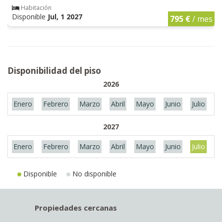
Habitación
Disponible
Jul, 1 2027
795 €
/ mes
Disponibilidad del piso
2026
Enero
Febrero
Marzo
Abril
Mayo
Junio
Julio
A
2027
Enero
Febrero
Marzo
Abril
Mayo
Junio
Julio
A
Disponible
No disponible
Propiedades cercanas