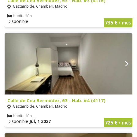
Calle de Cea Bermúdez, 63 - Hab. #3 (4116)
Gaztambide, Chamberí, Madrid
Habitación
Disponible
735 €
/ mes
Calle de Cea Bermúdez, 63 - Hab. #4 (4117)
Gaztambide, Chamberí, Madrid
Habitación
Disponible
Jul, 1 2027
725 €
/ mes