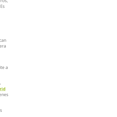
ros,
 Es
scan
era
ite a
A
rid
ienes
as