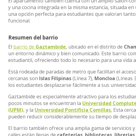
El apartamento también cuenta con un amplio salón-c
y una cocina integrada en la misma estancia, situada en un
una opción perfecta para estudiantes que valoran tanto
funcional.
Resumen del barrio
El
barrio de
Gaztambide
, ubicado en el distrito de
Cham
un entorno dinámico y bien comunicado. Este barrio co
estudiantil, ofreciendo todo lo necesario para una vida a
Está rodeada de paradas de metro que facilitan el acceso
cercanas son
Islas Filipinas
(Línea 7),
Moncloa
(Líneas 3
los estudiantes desplazarse fácilmente a sus universidad
Gaztambide es especialmente atractivo para los estudian
pocos minutos se encuentran la
Universidad Complut
(UPM),
y la
Universidad Pontificia Comillas.
Esta cerca
pueden reducir considerablemente su tiempo de desplaza
El barrio también ofrece una amplia gama de servicios y a
calles están llenas de
cafeterías
,
bibliotecas
,
librerías