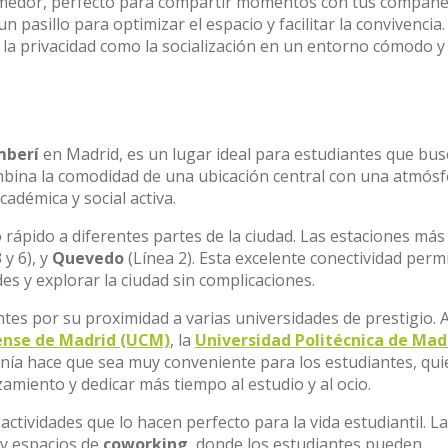
omedor, perfecto para compartir momentos con tus compañe
 pasillo para optimizar el espacio y facilitar la convivencia.
 la privacidad como la socialización en un entorno cómodo y
berí
en Madrid, es un lugar ideal para estudiantes que bu
mbina la comodidad de una ubicación central con una atmósf
cadémica y social activa.
 rápido a diferentes partes de la ciudad. Las estaciones más
 y 6), y
Quevedo
(Línea 2). Esta excelente conectividad perm
es y explorar la ciudad sin complicaciones.
tes por su proximidad a varias universidades de prestigio. 
ense de Madrid (UCM)
, la
Universidad Politécnica de Mad
nía hace que sea muy conveniente para los estudiantes, qu
miento y dedicar más tiempo al estudio y al ocio.
ctividades que lo hacen perfecto para la vida estudiantil. L
y espacios de
coworking
, donde los estudiantes pueden