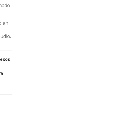
imado
o en
udio.
sexos
ra