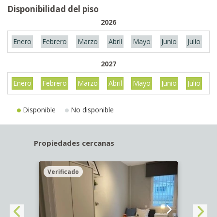
Disponibilidad del piso
2026
Enero
Febrero
Marzo
Abril
Mayo
Junio
Julio
A
2027
Enero
Febrero
Marzo
Abril
Mayo
Junio
Julio
A
Disponible
No disponible
Propiedades cercanas
Verificado
Veri