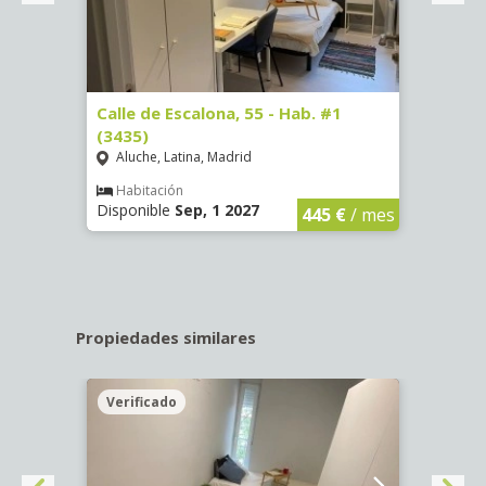
63)
Calle de Escalona, 55 - Hab. #1
Calle
(3435)
(3436
Aluche, Latina, Madrid
Aluc
€
/ mes
Habitación
Hab
Disponible
Sep, 1 2027
Dispo
445 €
/ mes
Propiedades similares
Verificado
Veri