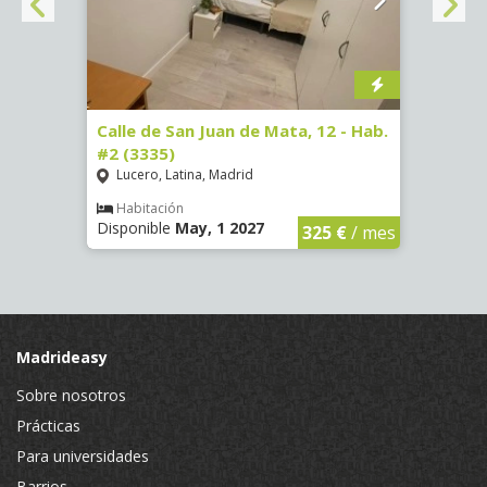
16)
Calle de San Juan de Mata, 12 - Hab.
Calle
#2 (3335)
#1 (3
Lucero, Latina, Madrid
Conc
€
/ mes
Habitación
Hab
Disponible
May, 1 2027
Dispo
325 €
/ mes
Madrideasy
Sobre nosotros
Prácticas
Para universidades
Barrios