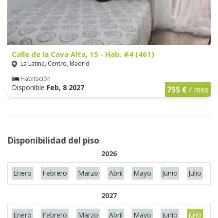
Calle de la Cava Alta, 15 - Hab. #4 (461)
La Latina, Centro, Madrid
Habitación
Disponible
Feb, 8 2027
755 €
/ mes
Disponibilidad del piso
2026
Enero
Febrero
Marzo
Abril
Mayo
Junio
Julio
A
2027
Enero
Febrero
Marzo
Abril
Mayo
Junio
Julio
A