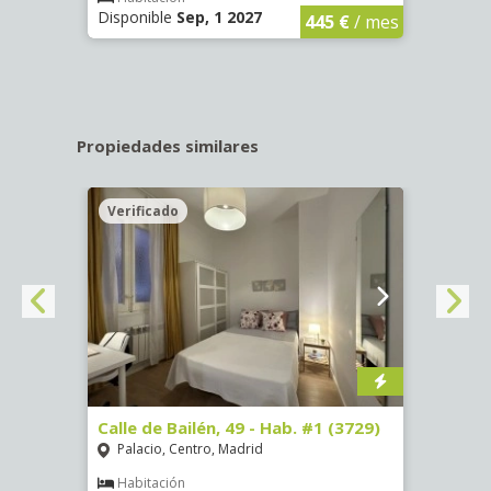
Disponible
Sep, 1 2027
Dispo
445 €
/ mes
Propiedades similares
Verificado
Veri
 13 -
Calle de Bailén, 49 - Hab. #1 (3729)
Cuest
(3321
Palacio, Centro, Madrid
Mala
Habitación