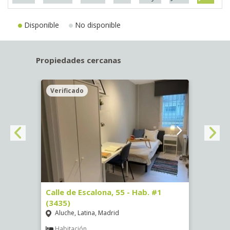
Disponible
No disponible
Propiedades cercanas
Verificado
Veri
63)
Calle de Escalona, 55 - Hab. #1
Calle
(3435)
(3436
Aluche, Latina, Madrid
Aluc
€
/ mes
Habitación
Hab