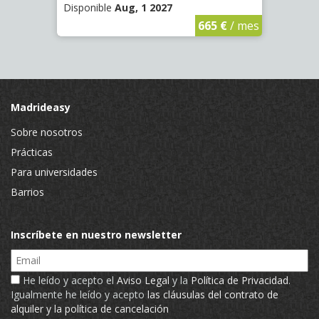
Disponible
Aug, 1 2027
Hab
Dispon
€
/ mes
665 €
/ mes
Madrideasy
Sobre nosotros
Prácticas
Para universidades
Barrios
Inscríbete en nuestro newsletter
Email
He leído y acepto el
Aviso Legal
y la
Política de Privacidad
.
Igualmente he leído y acepto
las cláusulas del contrato de
alquiler y la política de cancelación