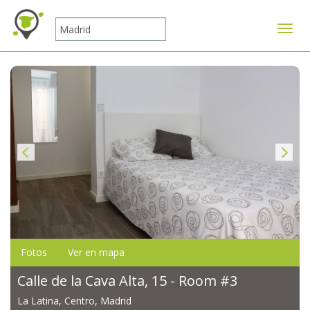
Mostr
Fotos
Ver en mapa
Calle de la Cava Alta, 15 - Room #3
La Latina, Centro, Madrid