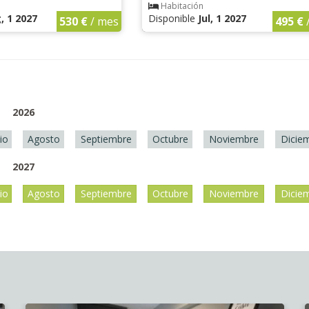
Habitación
, 1 2027
Disponible
Jul, 1 2027
530 €
/ mes
495 €
2026
lio
Agosto
Septiembre
Octubre
Noviembre
Dicie
2027
lio
Agosto
Septiembre
Octubre
Noviembre
Dicie