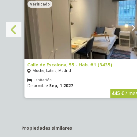
Verificado
Calle de Escalona, 55 - Hab. #1 (3435)
Aluche, Latina, Madrid
Habitación
Disponible
Sep, 1 2027
€
/ mes
445 €
/ me
Propiedades similares