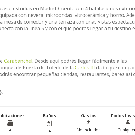
bajas o estudias en Madrid. Cuenta con 4 habitaciones exterio
quipada con nevera, microondas, vitrocerámica y horno. Ad
 mesa de comedor y una terraza con unas vistas espectacul
necta con la línea 5 y con el que podrás llegar a tu destino 
de
Carabanchel
. Desde aquí podrás llegar fácilmente a las
campus de Puerta de Toledo de la
Carlos III
dado que compart
podrás encontrar pequeñas tiendas, restaurantes, bares así
).
abitaciones
Baños
Gastos
Todos los 
No incluidos
Cualquie
4
2