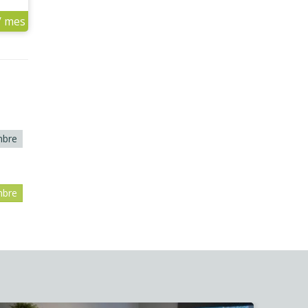
/ mes
mbre
mbre