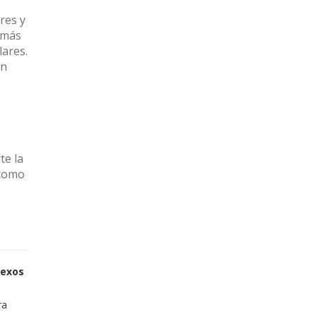
res y
emás
ares.
en
e la
 como
sexos
ra