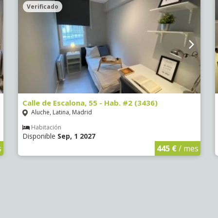
Verificado
Calle de Escalona, 55 - Hab. #2 (3436)
Aluche, Latina, Madrid
Habitación
Disponible
Sep, 1 2027
s
445 €
/ mes