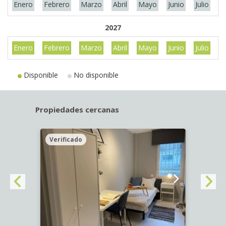
Enero
Febrero
Marzo
Abril
Mayo
Junio
Julio
A
2027
Enero
Febrero
Marzo
Abril
Mayo
Junio
Julio
A
Disponible
No disponible
Propiedades cercanas
Verificado
Veri