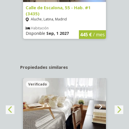
63)
Calle de Escalona, 55 - Hab. #1
Calle
(3435)
(3436
Aluche, Latina, Madrid
Aluc
€
/ mes
Habitación
Hab
Disponible
Sep, 1 2027
Dispo
445 €
/ mes
Propiedades similares
Verificado
Veri