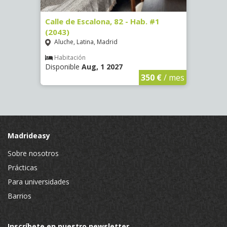
Calle de Escalona, 82 - Hab. #1
Calle
(2043)
#1 (3
Aluche, Latina, Madrid
Luce
Habitación
Hab
Disponible
Aug, 1 2027
Dispo
€
/ mes
350 €
/ mes
Madrideasy
Sobre nosotros
Prácticas
Para universidades
Barrios
Inscríbete en nuestro newsletter