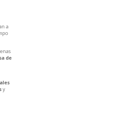
an a
empo
lenas
sa de
ales
s
y