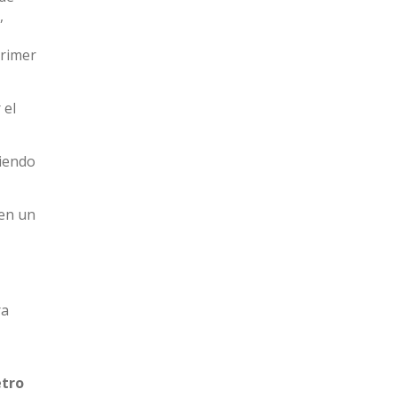
,
primer
 el
ciendo
 en un
ra
tro