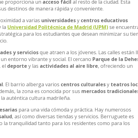
que proporciona un
acceso fácil
al resto de la ciudad. Esta
 sus destinos de manera rápida y conveniente.
roximidad a varias
universidades
y
centros educativos
 la
Universidad Politécnica de Madrid (UPM)
se encuentr
stratégica para los estudiantes que desean minimizar su ti
cio.
ades y servicios
que atraen a los jóvenes. Las calles están l
 un entorno vibrante y social. El cercano
Parque de la Dehe
, el
deporte
y las
actividades al aire libre
, ofreciendo un
al
. El barrio alberga varios
centros culturales
y
teatros loc
demás, la zona es conocida por sus
mercados tradicionale
 la auténtica cultura madrileña.
esarias
para una vida cómoda y práctica. Hay numerosos
salud
, así como diversas tiendas y servicios. Berruguete es
 la tranquilidad tanto para los residentes como para los