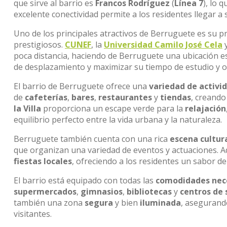
que sirve al barrio es
Francos Rodríguez
(
Línea 7
), lo 
excelente conectividad permite a los residentes llegar a
Uno de los principales atractivos de Berruguete es su p
prestigiosos.
CUNEF
, la
Universidad Camilo José Cela
y
poca distancia, haciendo de Berruguete una ubicación e
de desplazamiento y maximizar su tiempo de estudio y o
El barrio de Berruguete ofrece una
variedad de activid
de
cafeterías
,
bares
,
restaurantes
y
tiendas
, creando
la Villa
proporciona un escape verde para la
relajación
equilibrio perfecto entre la vida urbana y la naturaleza.
Berruguete también cuenta con una rica
escena cultur
que organizan una variedad de eventos y actuaciones. A
fiestas locales
, ofreciendo a los residentes un sabor de
El barrio está equipado con todas las
comodidades nec
supermercados
,
gimnasios
,
bibliotecas
y
centros de 
también una zona
segura
y bien
iluminada
, asegurando
visitantes.