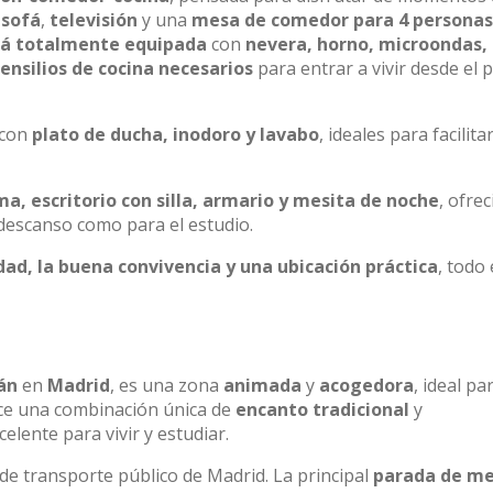
n
sofá
,
televisión
y una
mesa de comedor para 4 personas
tá totalmente equipada
con
nevera, horno, microondas,
ensilios de cocina necesarios
para entrar a vivir desde el 
 con
plato de ducha, inodoro y lavabo
, ideales para facilitar
a, escritorio con silla, armario y mesita de noche
, ofre
descanso como para el estudio.
ad, la buena convivencia y una ubicación práctica
, todo
án
en
Madrid
, es una zona
animada
y
acogedora
, ideal pa
ece una combinación única de
encanto tradicional
y
celente para vivir y estudiar.
 de transporte público de Madrid. La principal
parada de me