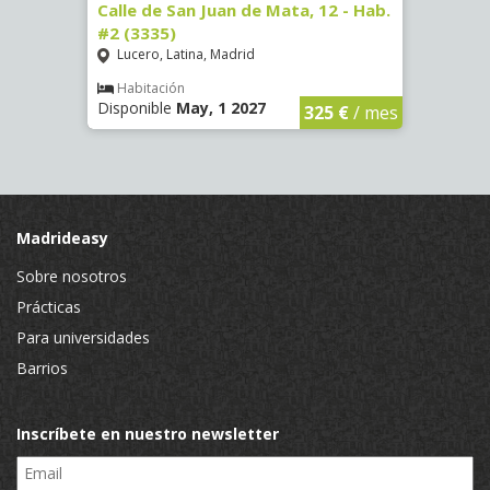
16)
Calle de San Juan de Mata, 12 - Hab.
Calle
#2 (3335)
#1 (3
Lucero, Latina, Madrid
Conc
€
/ mes
Habitación
Hab
Disponible
May, 1 2027
Dispo
325 €
/ mes
Madrideasy
Sobre nosotros
Prácticas
Para universidades
Barrios
Inscríbete en nuestro newsletter
Email