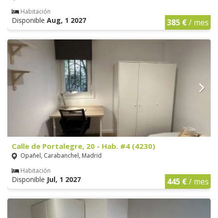
Habitación
Disponible
Aug, 1 2027
385 €
/ mes
Calle de Portalegre, 20 - Hab. #4 (4230)
Opañel, Carabanchel, Madrid
Habitación
Disponible
Jul, 1 2027
445 €
/ mes