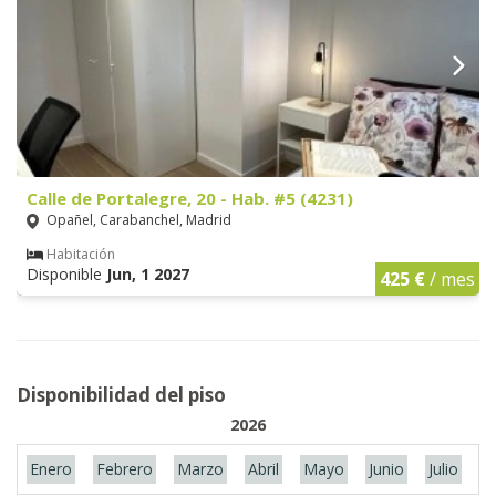
Calle de Portalegre, 20 - Hab. #5 (4231)
Opañel, Carabanchel, Madrid
Habitación
Disponible
Jun, 1 2027
425 €
/ mes
Disponibilidad del piso
2026
Enero
Febrero
Marzo
Abril
Mayo
Junio
Julio
A