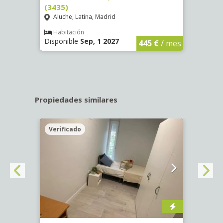
(3435)
(3436
Aluche, Latina, Madrid
Aluc
€
/ mes
Habitación
Hab
Disponible
Sep, 1 2027
Dispo
445 €
/ mes
Propiedades similares
Verificado
Veri