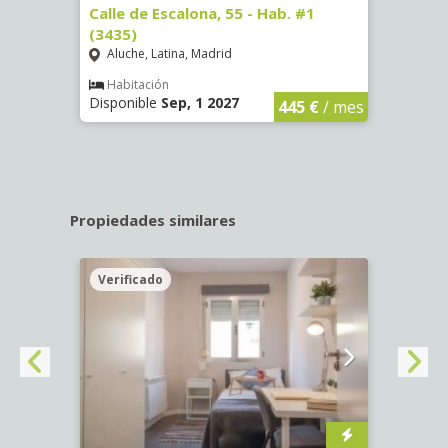
63)
Calle de Escalona, 55 - Hab. #1
Calle
(3435)
(3436
Aluche, Latina, Madrid
Aluc
€
/ mes
Habitación
Hab
Disponible
Sep, 1 2027
Dispo
445 €
/ mes
Propiedades similares
Verificado
Veri