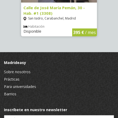
-
Calle de José María Pemán, 30 -
Calle 
Hab. #1 (3308)
(3329
San Isidro, Carabanchel, Madrid
Aluc
Habitación
Hab
Disponible
Dispo
€
/ mes
395 €
/ mes
Madrideasy
Sobre nosotros
Prácticas
Para universidades
Barrios
Inscríbete en nuestro newsletter
Email