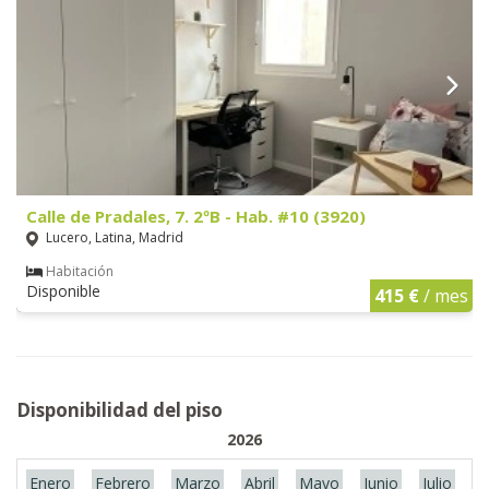
Calle de Pradales, 7. 2ºB - Hab. #10 (3920)
Lucero, Latina, Madrid
Habitación
Disponible
415 €
/ mes
Disponibilidad del piso
2026
Enero
Febrero
Marzo
Abril
Mayo
Junio
Julio
A