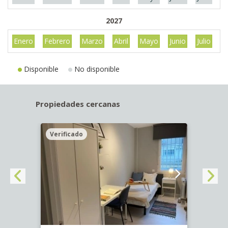
2027
Enero
Febrero
Marzo
Abril
Mayo
Junio
Julio
A
Disponible
No disponible
Propiedades cercanas
Verificado
Veri