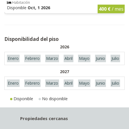
Habitación
Disponible
Oct, 1 2026
400 €
/ mes
Disponibilidad del piso
2026
Enero
Febrero
Marzo
Abril
Mayo
Junio
Julio
A
2027
Enero
Febrero
Marzo
Abril
Mayo
Junio
Julio
A
Disponible
No disponible
Propiedades cercanas