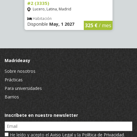
#2 (3335)
#1 (3
Lucero, Latina, Madrid
Conc
€
/ mes
Habitación
Hab
Disponible
May, 1 2027
Dispo
325 €
/ mes
Madrideasy
Sobre nosotros
Prácticas
Para universidades
Barrios
Inscríbete en nuestro newsletter
Email
He leído y acepto el
Aviso Legal
y la
Política de Privacidad
.