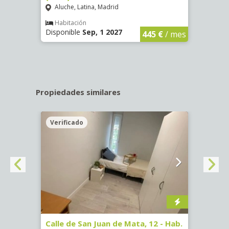
Aluche, Latina, Madrid
Aluc
€
/ mes
Habitación
Hab
Disponible
Sep, 1 2027
Dispo
445 €
/ mes
Propiedades similares
Verificado
Veri
16)
Calle de San Juan de Mata, 12 - Hab.
Calle