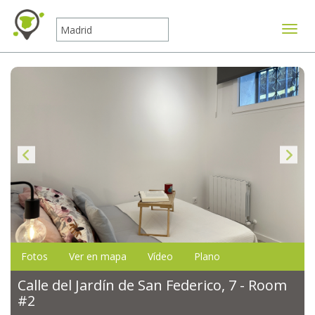
Mostr
Fotos
Ver en mapa
Vídeo
Plano
Calle del Jardín de San Federico, 7 - Room
#2