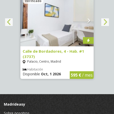
Verificado
Veri
 13 -
Calle de Bordadores, 4 - Hab. #1
Calle
(3737)
Hab. 
Palacio, Centro, Madrid
Goya
Habitación
Hab
Disponible
Oct, 1 2026
Dispon
€
/ mes
595 €
/ mes
Madrideasy
Sobre nosotros