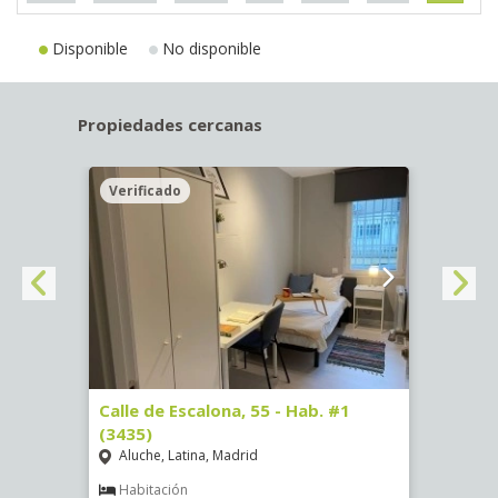
Disponible
No disponible
Propiedades cercanas
Verificado
Veri
63)
Calle de Escalona, 55 - Hab. #1
Calle
(3435)
(3436
Aluche, Latina, Madrid
Aluc
€
/ mes
Habitación
Hab