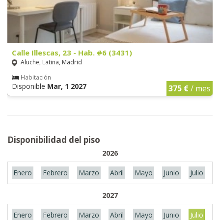
Calle Illescas, 23 - Hab. #6 (3431)
Aluche, Latina, Madrid
Habitación
Disponible
Mar, 1 2027
375 €
/ mes
Disponibilidad del piso
2026
Enero
Febrero
Marzo
Abril
Mayo
Junio
Julio
A
2027
Enero
Febrero
Marzo
Abril
Mayo
Junio
Julio
A