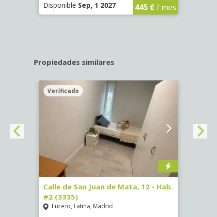
Disponible
Sep, 1 2027
Dispo
445 €
/ mes
Propiedades similares
Verificado
Veri
16)
Calle de San Juan de Mata, 12 - Hab.
Calle
#2 (3335)
#1 (3
Lucero, Latina, Madrid
Conc