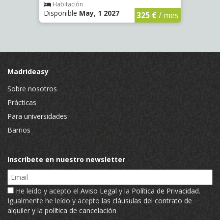
€
/ mes
Habitación
Hab
Disponible
May, 1 2027
Dispo
325 €
/ mes
Madrideasy
Sobre nosotros
Prácticas
Para universidades
Barrios
Inscríbete en nuestro newsletter
Email
He leído y acepto el
Aviso Legal
y la
Política de Privacidad
.
Igualmente he leído y acepto
las cláusulas del contrato de
alquiler y la política de cancelación