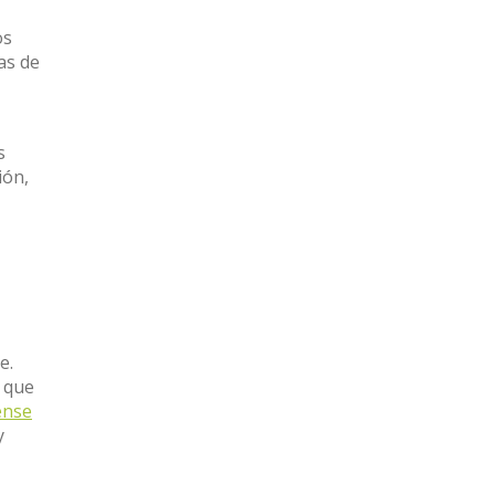
os
as de
s
ión,
e.
 que
ense
y