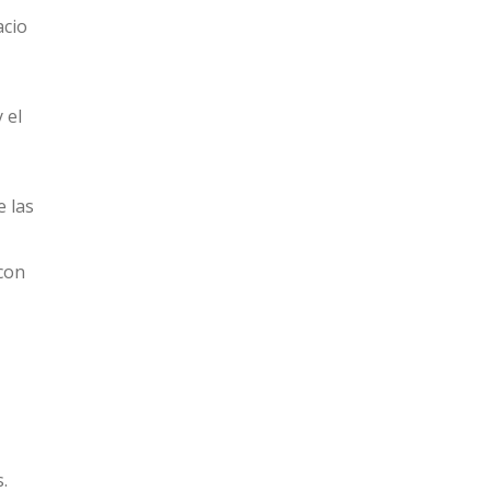
acio
 el
e las
 con
.