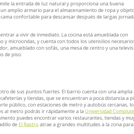
mite la entrada de luz natural y proporciona una buena
e un amplio armario para el almacenamiento de ropa y objet
na cama confortable para descansar después de largas jornad
ntrar a vivir de inmediato. La cocina está amueblada con
 y microondas, y cuenta con todos los utensilios necesario
dor, amueblado con sofás, una mesa de centro y una televis
s de piso.
 otro de sus puntos fuertes. El barrio cuenta con una amplia
afeterías y tiendas, que se encuentran a poca distancia a pi
te público, con estaciones de metro y autobús cercanas, lo
bes al metro podrás ir rápidamente a la
Universidad Complut
amento puedes encontrar varios restaurantes, tiendas y mu
dillo de
El Rastro
atrae a grandes multitudes a la zona para