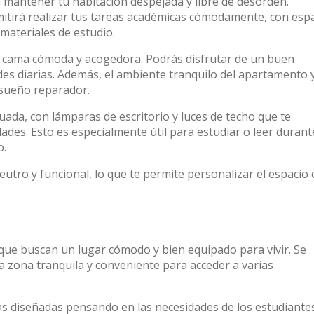
 mantener tu habitación despejada y libre de desorden.
mitirá realizar tus tareas académicas cómodamente, con esp
 materiales de estudio.
a cama cómoda y acogedora. Podrás disfrutar de un buen
des diarias. Además, el ambiente tranquilo del apartamento y
 sueño reparador.
uada, con lámparas de escritorio y luces de techo que te
ades. Esto es especialmente útil para estudiar o leer durant
o.
neutro y funcional, lo que te permite personalizar el espacio
que buscan un lugar cómodo y bien equipado para vivir. Se
a zona tranquila y conveniente para acceder a varias
as diseñadas pensando en las necesidades de los estudiantes