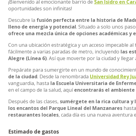
¡Bienvenido al emocionante barrio de
San Isidro en Ca
oportunidades son infinitas!
Descubre la
fusión perfecta entre la historia de Madr
lleno de energía y potencial
. Situado a solo unos pas
ofrece una mezcla única de opciones académicas y ex
Con una ubicación estratégica y un acceso impecable al t
fácilmente a varias paradas de metro, incluyendo
las es
Alegre (Línea 6)
. Así que moverte por la ciudad y llegar
Prepárate para sumergirte en un mundo de conocimient
de la ciudad
. Desde la renombrada
Universidad Rey Ju
vanguardia, hasta
la Escuela Universitaria de Enferme
en el campo de la salud, aquí
encontrarás el ambiente
Después de las clases,
sumérgete en la rica cultura y 
los encantos del Parque Lineal del Manzanares
hasta
restaurantes locales
, cada día es una nueva aventura 
Estimado de gastos