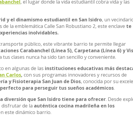
rabanchel
, el lugar donde la vida estudiantil cobra vida y las
id y el dinamismo estudiantil en San Isidro
, un vecindari
os de la emblemática Calle San Robustiano 2, este enclave
te
periencias inolvidables.
ransporte público, este vibrante barrio te permite llegar
taciones Carabanchel (Línea 5), Carpetana (Línea 6) y Vi
 a tus clases nunca ha sido tan sencillo y conveniente.
o en algunas de las
instituciones educativas más desta
an Carlos
,
con sus programas innovadores y recursos de
ría y Fisioterapia San Juan de Dios
, conocida por su excel
 perfecto para perseguir tus sueños académicos
.
la diversión que San Isidro tiene para ofrecer
. Desde expl
 disfrutar de la
auténtica cocina madrileña en los
en este dinámico barrio.