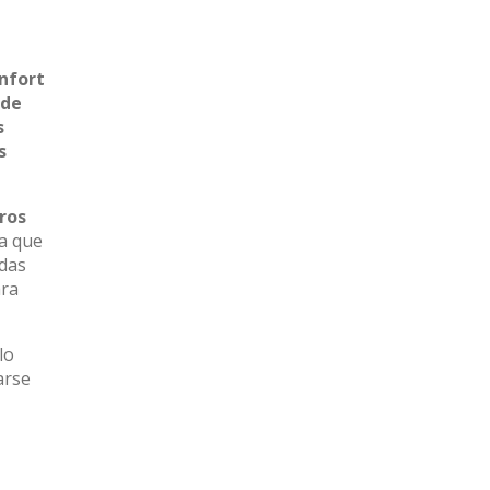
nfort
 de
s
s
ros
a que
ndas
ara
 lo
arse