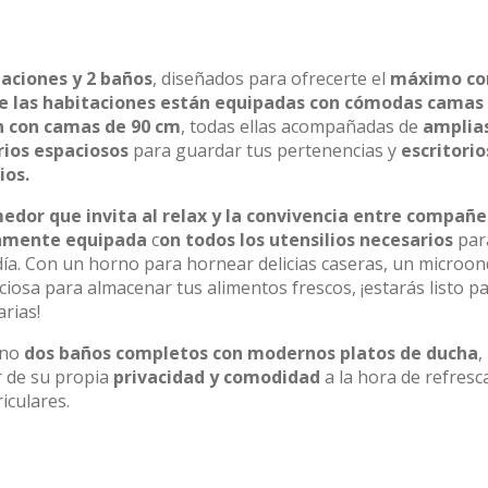
aciones y 2 baños
, diseñados para ofrecerte el
máximo co
e las habitaciones están equipadas con cómodas camas
n con camas de 90 cm
, todas ellas acompañadas de
amplia
ios espaciosos
para guardar tus pertenencias y
escritorio
ios.
dor que invita al relax y la convivencia entre compañe
tamente equipada
c
on todos los utensilios necesarios
par
día. Con un horno para hornear delicias caseras, un microo
iosa para almacenar tus alimentos frescos, ¡estarás listo p
rias!
ino
dos baños completos con modernos platos de ducha
,
r de su propia
privacidad y comodidad
a la hora de refresc
iculares.