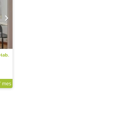
 Hab.
/ mes