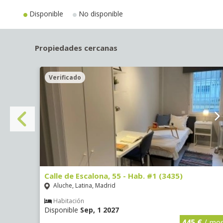
Disponible
No disponible
Propiedades cercanas
Verificado
Calle de Escalona, 55 - Hab. #1 (3435)
Aluche, Latina, Madrid
Habitación
Disponible
Sep, 1 2027
€
/ mes
445 €
/ me