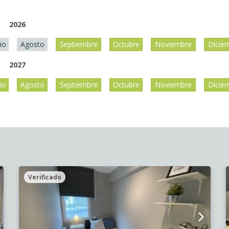
2026
lio
Agosto
Septiembre
Octubre
Noviembre
Dicie
2027
lio
Agosto
Septiembre
Octubre
Noviembre
Dicie
Verificado