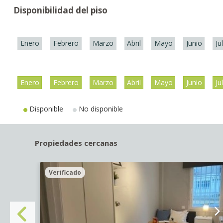
Disponibilidad del piso
Enero
Febrero
Marzo
Abril
Mayo
Junio
Ju
Enero
Febrero
Marzo
Abril
Mayo
Junio
Ju
Disponible
No disponible
Propiedades cercanas
Verificado