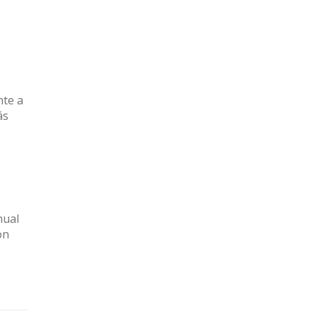
nte a
ás
nual
on