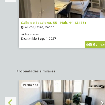
Calle de Escalona, 55 - Hab. #1 (3435)
Aluche, Latina, Madrid
Habitación
Disponible
Sep, 1 2027
€
/ mes
445 €
/ me
Propiedades similares
Verificado