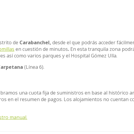
istrito de
Carabanchel,
desde el que podrás acceder fácilme
omillas
en cuestión de minutos
.
En esta tranquila zona podr
s así como varios parques y el Hospital Gómez Ulla.
Carpetana
(Línea 6).
obramos una cuota fija de suministros en base al histórico a
stros en el resumen de pagos. Los alojamientos no cuentan c
stro manual.