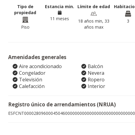
Tipo de
Estancia min.
Límite de edad
Habitaci
propiedad
11 meses
18 años min, 33
3
Piso
años max
Amenidades generales
Aire acondicionado
Balcón
Congelador
Nevera
Televisión
Ropero
Calefacción
Interior
Registro único de arrendamientos (NRUA)
ESFCNT0000280960004504600000000000000000000000000000