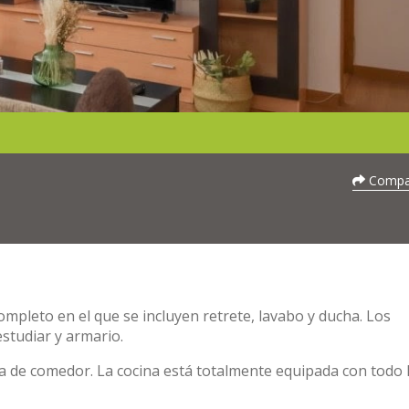
Compar
pleto en el que se incluyen retrete, lavabo y ducha. Los
estudiar y armario.
ona de comedor. La cocina está totalmente equipada con todo 