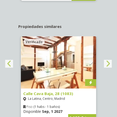
Propiedades similares
Verificado
Veri
(1532)
Calle Cava Baja, 28 (1083)
Calle
La Latina, Centro, Madrid
Aluc
Piso
(1 habs - 1 baños)
Piso
Disponible
Sep, 1 2027
Dispo
€
/ mes