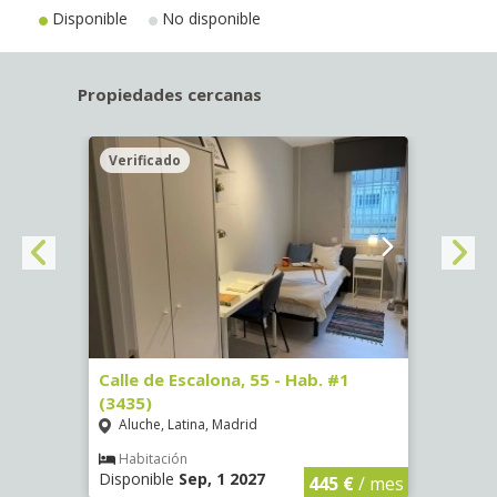
Disponible
No disponible
Propiedades cercanas
Verificado
Veri
63)
Calle de Escalona, 55 - Hab. #1
Calle
(3435)
(3436
Aluche, Latina, Madrid
Aluc
€
/ mes
Habitación
Hab
Disponible
Sep, 1 2027
Dispo
445 €
/ mes