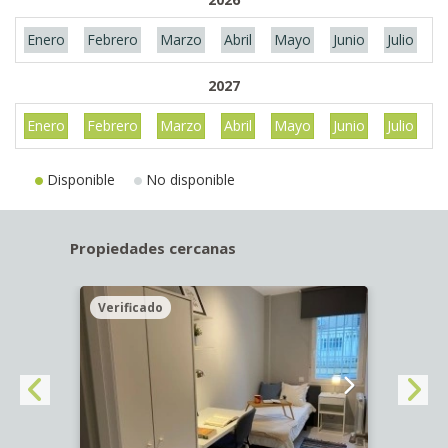
Enero
Febrero
Marzo
Abril
Mayo
Junio
Julio
A
2027
Enero
Febrero
Marzo
Abril
Mayo
Junio
Julio
A
Disponible
No disponible
Propiedades cercanas
Verificado
Veri