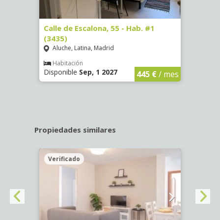
63)
Calle de Escalona, 55 - Hab. #1
Calle
(3435)
(3436
Aluche, Latina, Madrid
Aluc
€
/ mes
Habitación
Hab
Disponible
Sep, 1 2027
Dispo
445 €
/ mes
Propiedades similares
Verificado
Veri