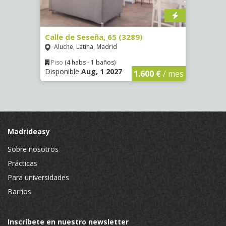
4305)
Calle de Seseña, 65 (3289)
Calle
Aluche, Latina, Madrid
Aluc
Piso
(4 habs - 1 baños)
Piso
Disponible
Aug, 1 2027
Dispon
€
/ mes
1.600 €
/ mes
Madrideasy
Sobre nosotros
Prácticas
Para universidades
Barrios
Inscríbete en nuestro newsletter