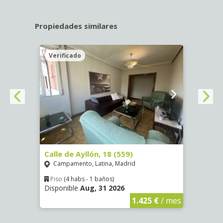
Propiedades similares
Verificado
Veri
Calle de Ayllón, 18 (559)
Calle
Campamento, Latina, Madrid
Aluc
Piso
(4 habs - 1 baños)
Piso
Disponible
Aug, 31 2026
Dispo
€
/ mes
1.425 €
/ mes