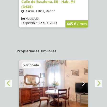
63)
Calle de Escalona, 55 - Hab. #1
Calle
(3435)
(3436
Aluche, Latina, Madrid
Aluc
€
/ mes
Habitación
Hab
Disponible
Sep, 1 2027
Dispo
445 €
/ mes
Propiedades similares
Verificado
Veri