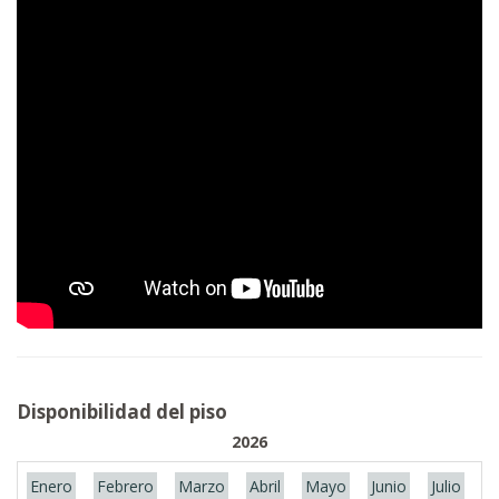
Disponibilidad del piso
2026
Enero
Febrero
Marzo
Abril
Mayo
Junio
Julio
A