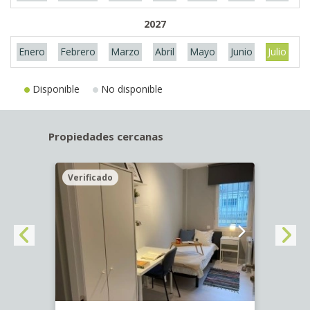
2027
Enero
Febrero
Marzo
Abril
Mayo
Junio
Julio
A
Disponible
No disponible
Propiedades cercanas
Verificado
Veri