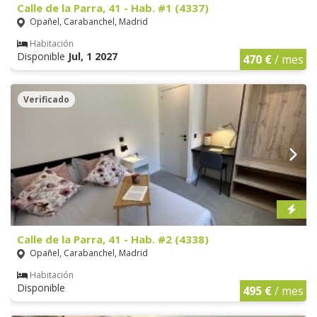
Calle de la Parra, 41 - Hab. #1 (4337)
Opañel, Carabanchel, Madrid
Habitación
Disponible
Jul, 1 2027
470 €
/ mes
Verificado
Calle de la Parra, 41 - Hab. #2 (4338)
Opañel, Carabanchel, Madrid
Habitación
Disponible
495 €
/ mes