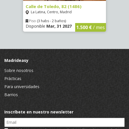
)
Calle de Toledo, 82 (1486)
Calle 
La Latina, Centro, Madrid
Aluc
Piso
(3 habs - 2 baños)
Piso
Disponible
Mar, 31 2027
Dispo
€
/ mes
1.500 €
/ mes
Madrideasy
Sobre nosotros
Prácticas
Para universidades
Barrios
Inscríbete en nuestro newsletter
Email