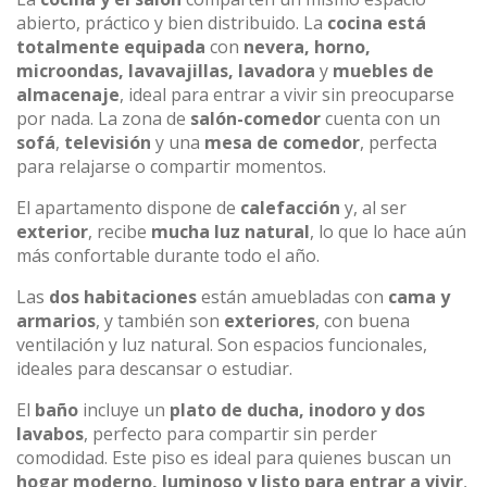
abierto, práctico y bien distribuido. La
cocina está
totalmente equipada
con
nevera, horno,
microondas, lavavajillas, lavadora
y
muebles de
almacenaje
, ideal para entrar a vivir sin preocuparse
por nada. La zona de
salón-comedor
cuenta con un
sofá
,
televisión
y una
mesa de comedor
, perfecta
para relajarse o compartir momentos.
El apartamento dispone de
calefacción
y, al ser
exterior
, recibe
mucha luz natural
, lo que lo hace aún
más confortable durante todo el año.
Las
dos habitaciones
están amuebladas con
cama y
armarios
, y también son
exteriores
, con buena
ventilación y luz natural. Son espacios funcionales,
ideales para descansar o estudiar.
El
baño
incluye un
plato de ducha, inodoro y dos
lavabos
, perfecto para compartir sin perder
comodidad. Este piso es ideal para quienes buscan un
hogar moderno, luminoso y listo para entrar a vivir
,