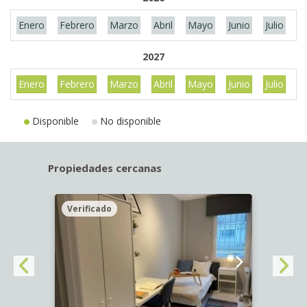
Enero
Febrero
Marzo
Abril
Mayo
Junio
Julio
A
2027
Enero
Febrero
Marzo
Abril
Mayo
Junio
Julio
A
Disponible
No disponible
Propiedades cercanas
Verificado
Veri