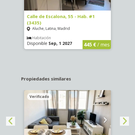
63)
Calle de Escalona, 55 - Hab. #1
Calle
(3435)
(3436
Aluche, Latina, Madrid
Aluc
€
/ mes
Habitación
Hab
Disponible
Sep, 1 2027
Dispo
445 €
/ mes
Propiedades similares
Verificado
Veri