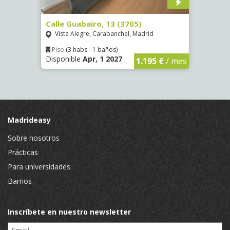
Calle Guabairo, 13 (3705)
Calle
Vista Alegre, Carabanchel, Madrid
Gazt
Piso
(3 habs - 1 baños)
Piso
Disponible
Apr, 1 2027
Dispon
€
/ mes
1.195 €
/ mes
Madrideasy
Sobre nosotros
Prácticas
Para universidades
Barrios
Inscríbete en nuestro newsletter
Email