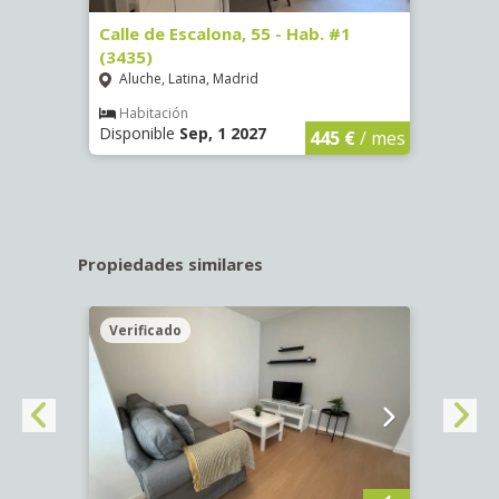
63)
Calle de Escalona, 55 - Hab. #1
Calle
(3435)
(3436
Aluche, Latina, Madrid
Aluc
€
/ mes
Habitación
Hab
Disponible
Sep, 1 2027
Dispo
445 €
/ mes
Propiedades similares
Verificado
Veri