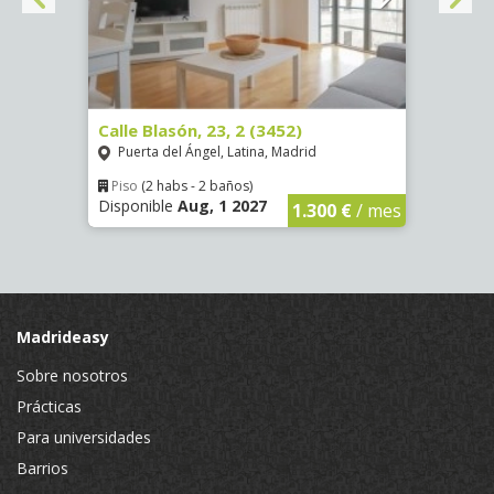
80)
Calle Blasón, 23, 2 (3452)
Calle
Puerta del Ángel, Latina, Madrid
Puer
Piso
(2 habs - 2 baños)
Piso
Disponible
Aug, 1 2027
Dispo
€
/ mes
1.300 €
/ mes
Madrideasy
Sobre nosotros
Prácticas
Para universidades
Barrios