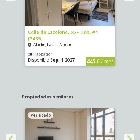
63)
Calle de Escalona, 55 - Hab. #1
Calle
(3435)
(3436
Aluche, Latina, Madrid
Aluc
€
/ mes
Habitación
Hab
Disponible
Sep, 1 2027
Dispo
445 €
/ mes
Propiedades similares
Verificado
Veri