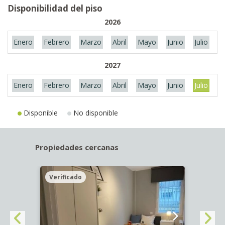
Disponibilidad del piso
2026
Enero
Febrero
Marzo
Abril
Mayo
Junio
Julio
A
2027
Enero
Febrero
Marzo
Abril
Mayo
Junio
Julio
A
Disponible
No disponible
Propiedades cercanas
Verificado
Veri