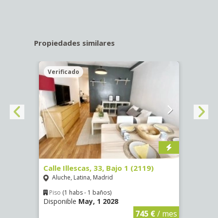
Propiedades similares
Verificado
Veri
Calle Illescas, 33, Bajo 1 (2119)
Calle
Aluche, Latina, Madrid
Impe
Piso
(1 habs - 1 baños)
Piso
Disponible
May, 1 2028
Dispo
€
/ mes
745 €
/ mes