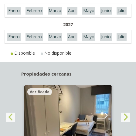
Enero
Febrero
Marzo
Abril
Mayo
Junio
Julio
A
2027
Enero
Febrero
Marzo
Abril
Mayo
Junio
Julio
A
Disponible
No disponible
Propiedades cercanas
Verificado
Veri