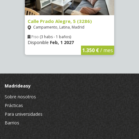
8)
Calle Prado Alegre, 5 (3286)
Calle
Campamento, Latina, Madrid
Luce
Piso
(3 habs - 1 baños)
Piso
Disponible
Feb, 1 2027
Dispo
€
/ mes
1.350 €
/ mes
Madrideasy
Sobre nosotros
Prácticas
Para universidades
Barrios