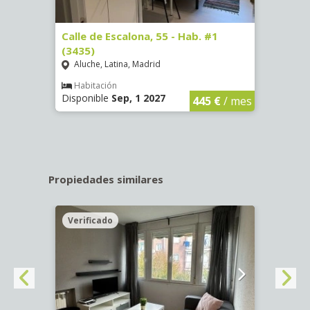
63)
Calle de Escalona, 55 - Hab. #1
Calle
(3435)
(3436
Aluche, Latina, Madrid
Aluc
€
/ mes
Habitación
Hab
Disponible
Sep, 1 2027
Dispo
445 €
/ mes
Propiedades similares
Verificado
Veri