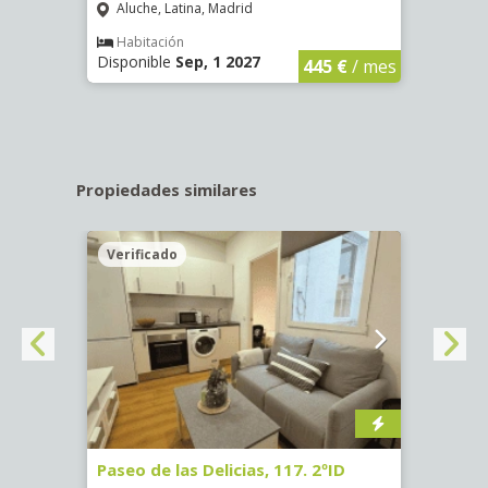
Aluche, Latina, Madrid
Aluc
€
/ mes
Habitación
Hab
Disponible
Sep, 1 2027
Dispo
445 €
/ mes
Propiedades similares
Verificado
Veri
Paseo de las Delicias, 117. 2ºID
Calle