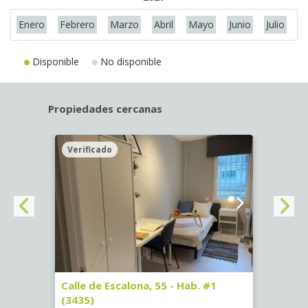
Enero
Febrero
Marzo
Abril
Mayo
Junio
Julio
A
Disponible
No disponible
Propiedades cercanas
Verificado
Veri
63)
Calle de Escalona, 55 - Hab. #1
Calle
(3435)
(3436