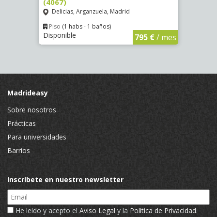
(4067)
(3678
Delicias, Arganzuela, Madrid
Puer
Piso
(1 habs - 1 baños)
Piso
Disponible
Dispo
€
/ mes
795 €
/ mes
Madrideasy
Sobre nosotros
Prácticas
Para universidades
Barrios
Inscríbete en nuestro newsletter
Email
He leído y acepto el
Aviso Legal
y la
Política de Privacidad
.