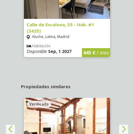
63)
Calle de Escalona, 55 - Hab. #1
Calle
(3435)
(3436
Aluche, Latina, Madrid
Aluc
€
/ mes
Habitación
Hab
Disponible
Sep, 1 2027
Dispo
445 €
/ mes
Propiedades similares
Verificado
Veri