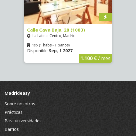
(1532)
Calle Cava Baja, 28 (1083)
Calle
La Latina, Centro, Madrid
Aluc
Piso
(1 habs - 1 baños)
Piso
Disponible
Sep, 1 2027
Dispo
€
/ mes
1.100 €
/ mes
Madrideasy
Sobre nosotros
Prácticas
Para universidades
Barrios