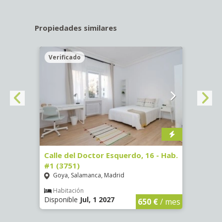
Propiedades similares
Verificado
Veri
#3
Calle del Doctor Esquerdo, 16 - Hab.
Calle
#1 (3751)
#5 (3
Goya, Salamanca, Madrid
Goya
Habitación
Hab
Disponible
Jul, 1 2027
Dispon
€
/ mes
650 €
/ mes