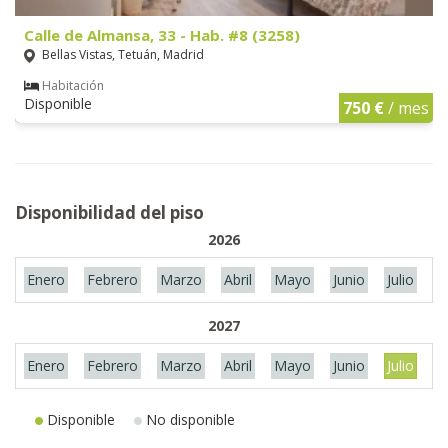
Calle de Almansa, 33 - Hab. #8 (3258)
Bellas Vistas, Tetuán, Madrid
Habitación
Disponible
750 €
/ mes
Disponibilidad del piso
2026
Enero
Febrero
Marzo
Abril
Mayo
Junio
Julio
A
2027
Enero
Febrero
Marzo
Abril
Mayo
Junio
Julio
A
Disponible
No disponible