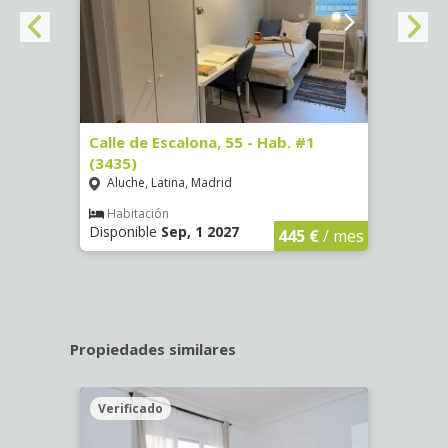
63)
Calle de Escalona, 55 - Hab. #1
Calle
(3435)
(3436
Aluche, Latina, Madrid
Aluc
€
/ mes
Habitación
Hab
Disponible
Sep, 1 2027
Dispo
445 €
/ mes
Propiedades similares
Verificado
Veri