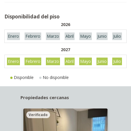
Disponibilidad del piso
2026
Enero
Febrero
Marzo
Abril
Mayo
Junio
Julio
A
2027
Enero
Febrero
Marzo
Abril
Mayo
Junio
Julio
A
Disponible
No disponible
Propiedades cercanas
Verificado
Veri