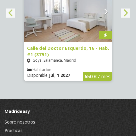
#3
Calle del Doctor Esquerdo, 16 - Hab.
Calle
#1 (3751)
#5 (3
Goya, Salamanca, Madrid
Goya
Habitación
Hab
Disponible
Jul, 1 2027
Dispon
€
/ mes
650 €
/ mes
Madrideasy
Sobre nosotros
Prácticas