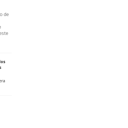
o de
e
este
los
s
era