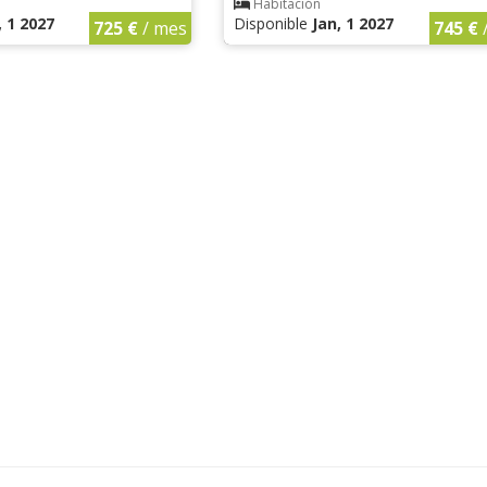
Habitación
, 1 2027
Disponible
Jan, 1 2027
725 €
/ mes
745 €